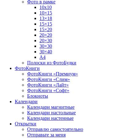
Фото в рамке
10х10
10×15
13×18
15×15
15×20
20×20
20×30
30×30
30×40
A4
Полоски из ФотоБудки
ФотоКниги
ФотоКниги «Премиум»
ФотоКниги «Слим»
ФотоКниги «Лайт»
ФотоКниги «Софт»
Блокноты
Календари
Календари магнитные
Календари настольные
Календари настенные
Открытки
Отправлю самостоятельно
Отправьте за меня