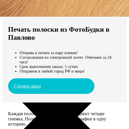
Не нашли Ваш город?
Мы доставляем по всему миру
Печать полоски из ФотоБудки в
Продолжить без города
Павлово
Отправь в печать за пару кликов!
Согласования по электронной почте. Отвечаем за 24
часа!
Срок выполнения заказа: 1 сутки
Отправим в любой город РФ и мира!
Сделать заказ
Каждая полоска размером 5*20 содержит четыре
снимка. Полоски объединяют фотографии в одну
историю.