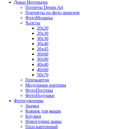
Декор Интерьера
Потреты Dream Art
Портреты по фото акрилом
ФотоМозаика
Холсты
20х20
20х30
30х30
30х40
20х45
30х60
30х90
40х40
40х60
50х70
Пенокартон
Модульные картины
ФотоПостеры
ФотоПодушки
Фотоcувениры
Значки
Коврик для мыши
Кружки
Новогодние шары
Пазл картонный