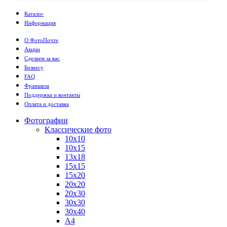
Каталог
Информация
О ФотоПочте
Акции
Сделаем за вас
Бизнесу
FAQ
Франшиза
Поддержка и контакты
Оплата и доставка
Фотографии
Классические фото
10х10
10х15
13х18
15х15
15х20
20х20
20х30
30х30
30х40
А4