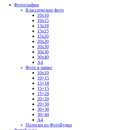
Фотографии
Классические фото
10х10
10х15
13х18
15х15
15х20
20х20
20х30
30х30
30х40
А4
Фото в рамке
10х10
10×15
13×18
15×15
15×20
20×20
20×30
30×30
30×40
A4
Полоски из ФотоБудки