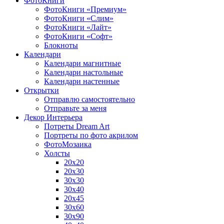
ФотоКниги
ФотоКниги «Премиум»
ФотоКниги «Слим»
ФотоКниги «Лайт»
ФотоКниги «Софт»
Блокноты
Календари
Календари магнитные
Календари настольные
Календари настенные
Открытки
Отправлю самостоятельно
Отправьте за меня
Декор Интерьера
Потреты Dream Art
Портреты по фото акрилом
ФотоМозаика
Холсты
20х20
20х30
30х30
30х40
20х45
30х60
30х90