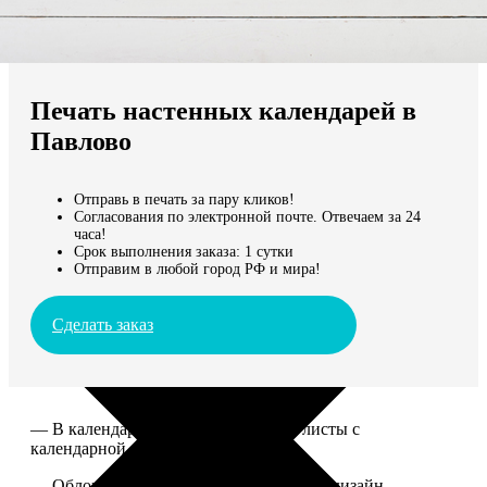
Не нашли Ваш город?
Мы доставляем по всему миру
Печать настенных календарей в
Продолжить без города
Павлово
Отправь в печать за пару кликов!
Согласования по электронной почте. Отвечаем за 24
часа!
Срок выполнения заказа: 1 сутки
Отправим в любой город РФ и мира!
Сделать заказ
— В календаре 13 листов: обложка+листы с
календарной сеткой.
— Обложка для календаря стандартная, дизайн