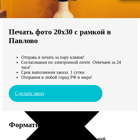
Не нашли Ваш город?
Мы доставляем по всему миру
Печать фото 20х30 с рамкой в
Продолжить без города
Павлово
Отправь в печать за пару кликов!
Согласования по электронной почте. Отвечаем за 24
часа!
Срок выполнения заказа: 1 сутки
Отправим в любой город РФ и мира!
Сделать заказ
Форматы и цены
Услуга
Цена, руб.