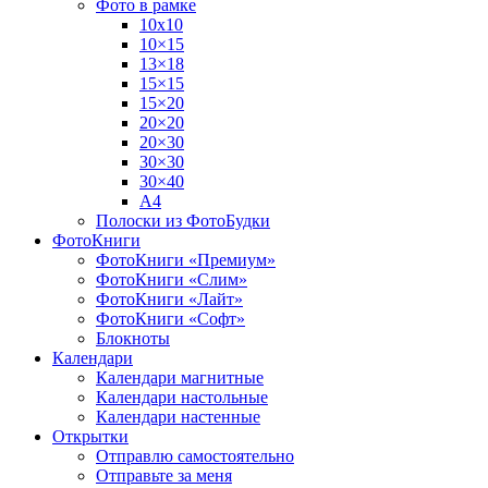
Фото в рамке
10х10
10×15
13×18
15×15
15×20
20×20
20×30
30×30
30×40
A4
Полоски из ФотоБудки
ФотоКниги
ФотоКниги «Премиум»
ФотоКниги «Слим»
ФотоКниги «Лайт»
ФотоКниги «Софт»
Блокноты
Календари
Календари магнитные
Календари настольные
Календари настенные
Открытки
Отправлю самостоятельно
Отправьте за меня