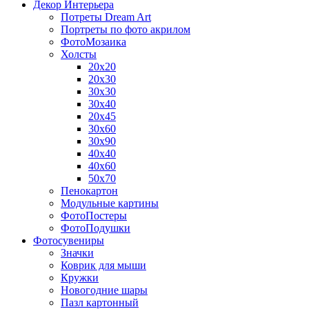
Декор Интерьера
Потреты Dream Art
Портреты по фото акрилом
ФотоМозаика
Холсты
20х20
20х30
30х30
30х40
20х45
30х60
30х90
40х40
40х60
50х70
Пенокартон
Модульные картины
ФотоПостеры
ФотоПодушки
Фотоcувениры
Значки
Коврик для мыши
Кружки
Новогодние шары
Пазл картонный