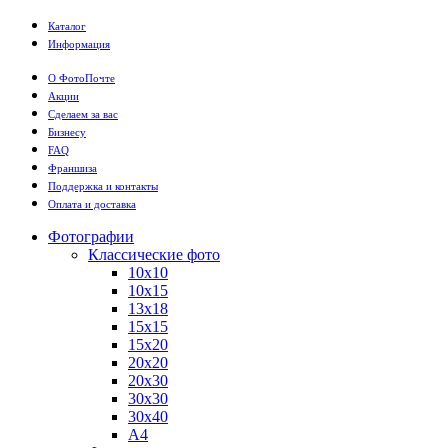
Каталог
Информация
О ФотоПочте
Акции
Сделаем за вас
Бизнесу
FAQ
Франшиза
Поддержка и контакты
Оплата и доставка
Фотографии
Классические фото
10х10
10х15
13х18
15х15
15х20
20х20
20х30
30х30
30х40
А4