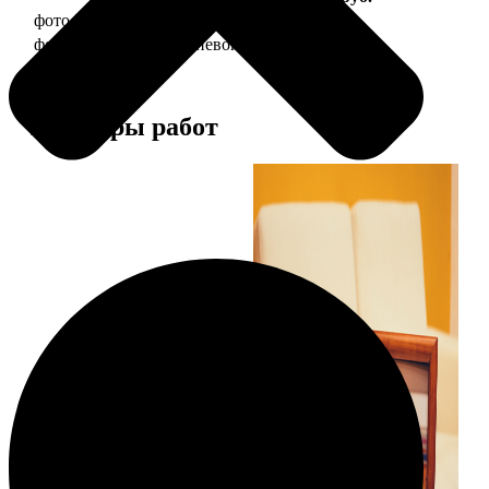
фото 20х30 в деревянной рамке
990
фото 20х30 в алюминиевой рамке
2490
Примеры работ