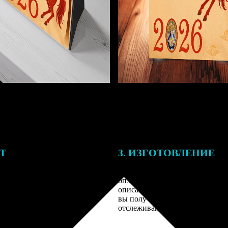
ЕТ
3. ИЗГОТОВЛЕНИЕ
подготовки заказа к печати
Оплатите заказ банковской кар
алисты могут связаться с Вами
оплаты получите подтверждение
му телефону или email для
описанием заказа. Когда отпра
я деталей.
вы получите письмо с трек-но
отслеживания.