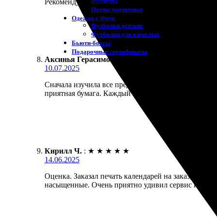
Магниты
Рекомендую всем, кто ценит качество и скорость.
Пазлы магнитные
Одежда с Фото
Футболки детские
Футболки для взрослых
Бьюти-боксы
Подарочные сертификаты
Аксинья Герасимова
:
★
★
★
★
★
10.07.2025
Сначала изучила все предложения, выбрала нужный 
приятная бумага. Каждый месяц радует глаз! Рекоме
Кирилл Ч.
:
★
★
★
★
★
14.06.2025
Оценка. Заказал печать календарей на заказ, резул
насыщенные. Очень приятно удивил сервис и опера