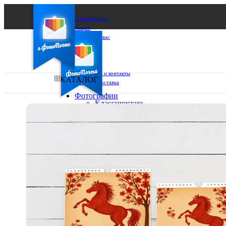
О ФотоПочте
Акции
Сделаем за вас
Бизнесу
FAQ
Франшиза
Поддержка и контакты
КАТАЛОГ
Оплата и доставка
Фотографии
Классические
фото
Ваш город:
10х10
10х15
Ваш регион доставки
13х18
15х15
Выберите из списка:
15х20
20х20
20х30
30х30
30х40
А4
Фото
в