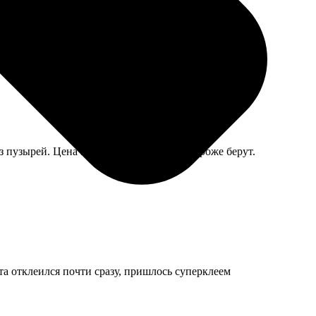
 пузырей. Цена адекватная, в салонах дороже берут.
а отклеился почти сразу, пришлось суперклеем