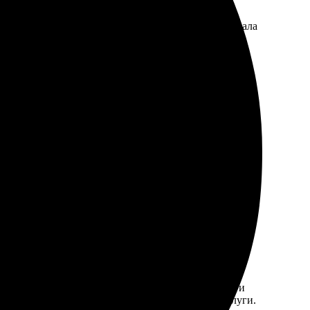
ятен, качество отличное. Доставка быстрая, радовала
етили на все вопросы, помогли с дизайном. Получил
ь шаблон. Качество печати отличное, цвета яркие и
проблем. Очень рада, что выбрала именно их услуги.