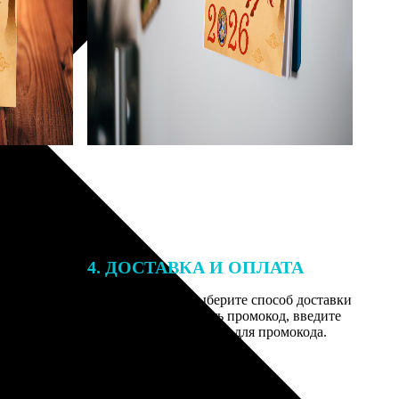
4. ДОСТАВКА И ОПЛАТА
той. После
Введите адрес и выберите способ доставки
 на email с
заказа. Если у вас есть промокод, введите
вим заказ
его в специальное поле для промокода.
мером для