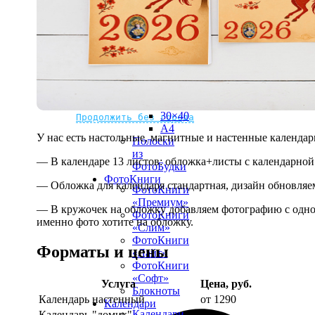
рамке
10х10
10×15
13×18
15×15
15×20
20×20
20×30
Не нашли Ваш город?
Мы доставляем по всему миру
30×30
30×40
Продолжить без города
A4
У нас есть настольные, магнитные и настенные календар
Полоски
из
— В календаре 13 листов: обложка+листы с календарной 
ФотоБудки
ФотоКниги
— Обложка для календаря стандартная, дизайн обновляе
ФотоКниги
«Премиум»
— В кружочек на обложку добавляем фотографию с одной
ФотоКниги
именно фото хотите на обложку.
«Слим»
ФотоКниги
Форматы и цены
«Лайт»
ФотоКниги
«Софт»
Услуга
Цена, руб.
Блокноты
Календарь настенный
от 1290
Календари
Календари
Календарь "домик"
890