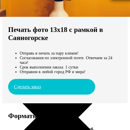
Не нашли Ваш город?
Мы доставляем по всему миру
Печать фото 13х18 с рамкой в
Продолжить без города
Саяногорске
Отправь в печать за пару кликов!
Согласования по электронной почте. Отвечаем за 24
часа!
Срок выполнения заказа: 1 сутки
Отправим в любой город РФ и мира!
Сделать заказ
Форматы и цены
Услуга
Цена, руб.