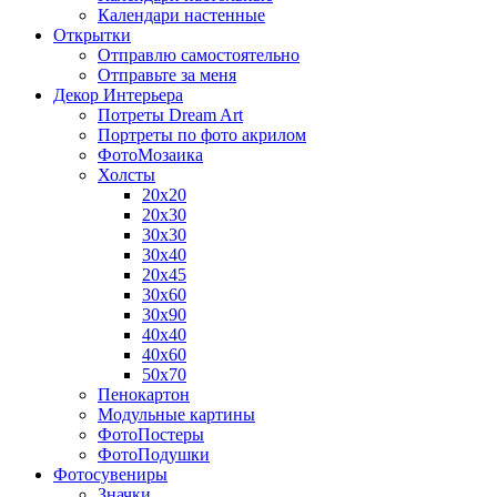
Календари настенные
Открытки
Отправлю самостоятельно
Отправьте за меня
Декор Интерьера
Потреты Dream Art
Портреты по фото акрилом
ФотоМозаика
Холсты
20х20
20х30
30х30
30х40
20х45
30х60
30х90
40х40
40х60
50х70
Пенокартон
Модульные картины
ФотоПостеры
ФотоПодушки
Фотоcувениры
Значки