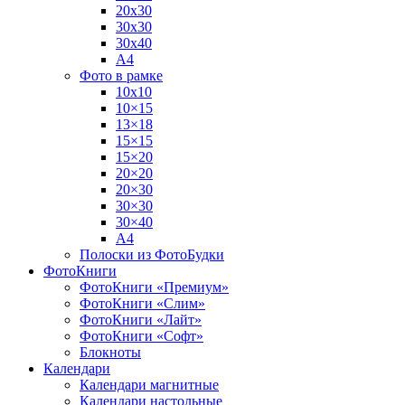
20х30
30х30
30х40
А4
Фото в рамке
10х10
10×15
13×18
15×15
15×20
20×20
20×30
30×30
30×40
A4
Полоски из ФотоБудки
ФотоКниги
ФотоКниги «Премиум»
ФотоКниги «Слим»
ФотоКниги «Лайт»
ФотоКниги «Софт»
Блокноты
Календари
Календари магнитные
Календари настольные