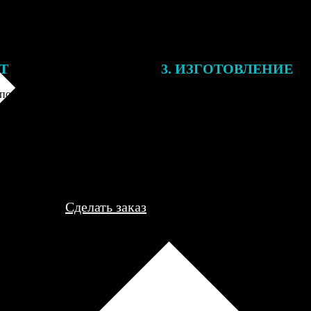
ЕТ
3. ИЗГОТОВЛЕНИЕ
подготовки заказа к печати
Оплатите заказ банковской кар
алисты могут связаться с Вами
оплаты получите подтверждение
му телефону или email для
описанием заказа. Когда отпра
я деталей.
вы получите письмо с трек-но
отслеживания.
Сделать заказ