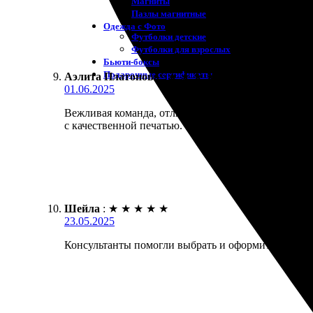
Магниты
Пазлы магнитные
Одежда с Фото
Футболки детские
Футболки для взрослых
Бьюти-боксы
Подарочные сертификаты
Аэлита Платонова
:
★
★
★
★
★
01.06.2025
Вежливая команда, отличный сервис. Заказала фото
с качественной печатью.
Шейла
:
★
★
★
★
★
23.05.2025
Консультанты помогли выбрать и оформить фото. Вс