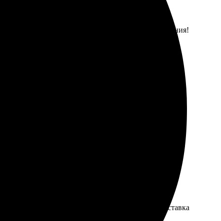
с, легко сделать заказ. Результат превзошёл ожидания!
ям!
очень яркими и четкими, качество порадовало. Доставка
сохранить воспоминания!