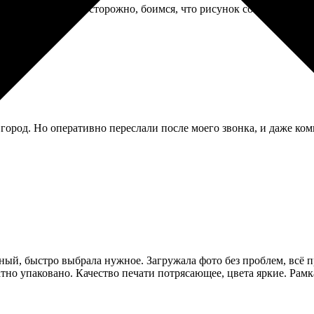
но пользуемся ей осторожно, боимся, что рисунок сотрётся. Мож
 город. Но оперативно переслали после моего звонка, и даже ком
тный, быстро выбрала нужное. Загружала фото без проблем, всё п
ратно упаковано. Качество печати потрясающее, цвета яркие. Рам