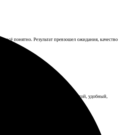
е, всё понятно. Результат превзошел ожидания, качество
амкой, всё пришло вовремя. Сайт простой, удобный,
ю друзьям и знакомым обращаться.