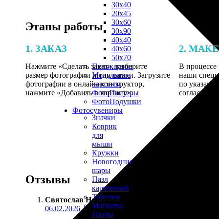
30х40
20х45
30х60
Этапы работы
30х90
40х40
1. ЗАКАЗ
2. МАК
40х60
50х70
Нажмите «Сделать заказ», выберите
В процессе 
Пенокартон
размер фотографии и тип рамки. Загрузите
наши специ
Модульные
фотографии в онлайн-конструктор,
по указанно
картины
нажмите «Добавить в корзину».
согласовани
ФотоПостеры
ФотоПодушки
Фотоcувениры
Значки
Коврик
для
мыши
Кружки
Новогодние
шары
Отзывы
Пазл
картонный
Тарелки
Святослав Новиков
:
Магниты
06.02.2026
Пазлы