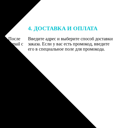
4. ДОСТАВКА И ОПЛАТА
той. После
Введите адрес и выберите способ доставки
 на email с
заказа. Если у вас есть промокод, введите
вим заказ
его в специальное поле для промокода.
мером для