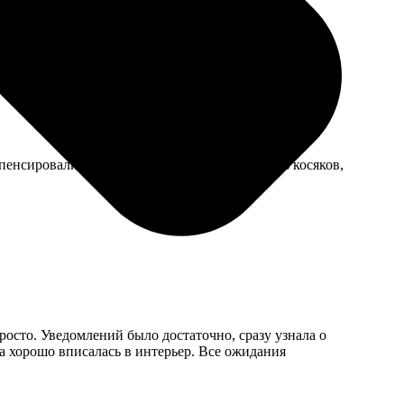
ет, я просто перестраховываюсь.
пенсировали часть стоимости доставки. Не без косяков,
росто. Уведомлений было достаточно, сразу узнала о
ка хорошо вписалась в интерьер. Все ожидания