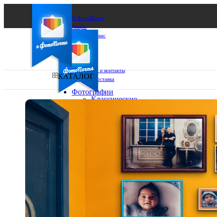
О ФотоПочте
Акции
Сделаем за вас
Бизнесу
FAQ
Франшиза
Поддержка и контакты
КАТАЛОГ
Оплата и доставка
Фотографии
Классические
фото
Ваш город:
10х10
10х15
Ваш регион доставки
13х18
15х15
Выберите из списка:
15х20
20х20
20х30
30х30
30х40
А4
Фото
в