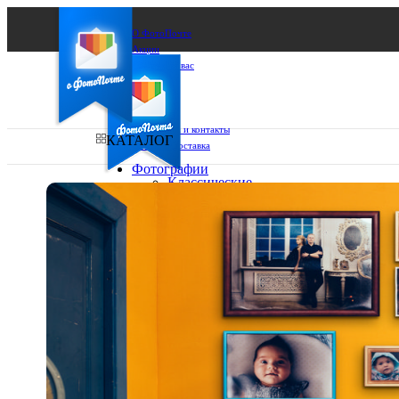
О ФотоПочте
Акции
Сделаем за вас
Бизнесу
FAQ
Франшиза
Поддержка и контакты
КАТАЛОГ
Оплата и доставка
Фотографии
Классические
фото
Ваш город:
10х10
10х15
Ваш регион доставки
13х18
15х15
Выберите из списка:
15х20
20х20
20х30
30х30
30х40
А4
Фото
в