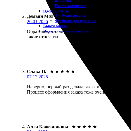
Магниты
Пазлы магнитные
Одежда с Фото
Футболки детские
Демьян Молчанов
:
Футболки для взрослых
26.01.2026
Бьюти-боксы
Подарочные сертификаты
Обратился, чтобы напечатали несколько чёрно-белы
такие отпечатки.
Слава П.
:
★
★
★
★
★
07.12.2025
Наверно, первый раз делала заказ, и это было шика
Процесс оформления заказа тоже очень удобный, в
Алла Кожевникова
:
★
★
★
★
★