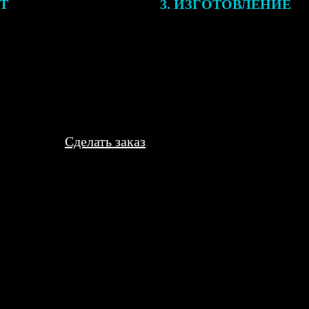
ЕТ
3. ИЗГОТОВЛЕНИЕ
подготовки заказа к печати
Оплатите заказ банковской кар
алисты могут связаться с Вами
оплаты получите подтверждение
му телефону или email для
описанием заказа. Когда отпра
я деталей.
вы получите письмо с трек-но
отслеживания.
Сделать заказ
для оформления документов. В «Фотопочте» оказалась самая адек