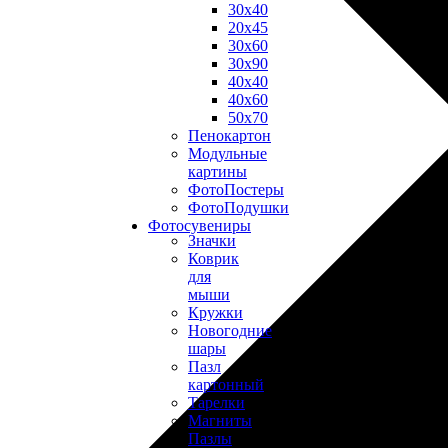
30х40
20х45
30х60
30х90
40х40
40х60
50х70
Пенокартон
Модульные
картины
ФотоПостеры
ФотоПодушки
Фотоcувениры
Значки
Коврик
для
мыши
Кружки
Новогодние
шары
Пазл
картонный
Тарелки
Магниты
Пазлы