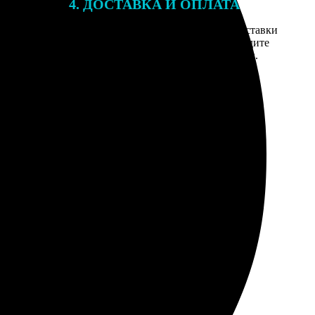
4. ДОСТАВКА И ОПЛАТА
той. После
Введите адрес и выберите способ доставки
 на email с
заказа. Если у вас есть промокод, введите
вим заказ
его в специальное поле для промокода.
мером для
ватная цена за срочность. Сделали за день, курьер