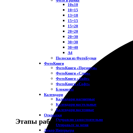
Фото в рамке
10х10
10×15
13×18
15×15
15×20
20×20
20×30
30×30
30×40
A4
Полоски из ФотоБудки
ФотоКниги
ФотоКниги «Премиум»
ФотоКниги «Слим»
ФотоКниги «Лайт»
ФотоКниги «Софт»
Блокноты
Календари
Календари магнитные
Календари настольные
Календари настенные
Открытки
Отправлю самостоятельно
Этапы работы
Отправьте за меня
Декор Интерьера