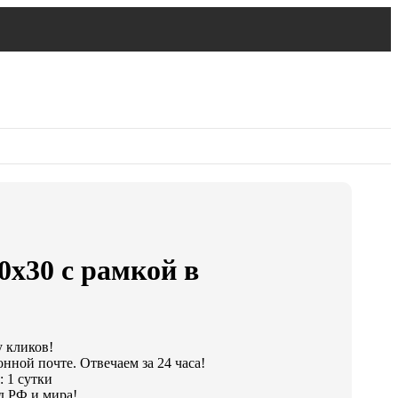
0х30 с рамкой в
у кликов!
нной почте. Отвечаем за 24 часа!
: 1 сутки
д РФ и мира!