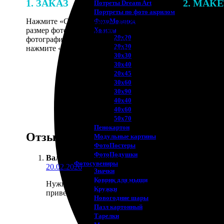
1. ЗАКАЗ
2. МАК
Потреты Dream Art
Портреты по фото акрилом
Нажмите «Сделать заказ», выберите
В процессе 
ФотоМозаика
размер фотографии и тип рамки. Загрузите
наши специ
Холсты
20х20
фотографии в онлайн-конструктор,
по указанно
20х30
нажмите «Добавить в корзину».
согласовани
30х30
30х40
20х45
30х60
30х90
40х40
40х60
50х70
Пенокартон
Отзывы
Модульные картины
ФотоПостеры
ФотоПодушки
Валера Калашников
:
Фотоcувениры
20.02.2026
Значки
Коврик для мыши
Нужно было срочно распечатать с десяток снимков 
Кружки
привез ровно в оговоренное время.
Новогодние шары
Пазл картонный
Тарелки