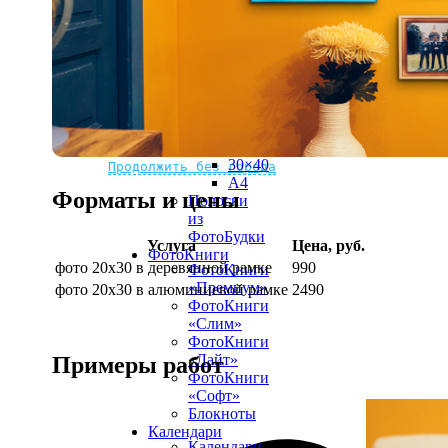
рамке
10х10
10×15
13×18
15×15
15×20
20×20
20×30
Не нашли Ваш город?
Мы доставляем по всему миру
30×30
30×40
Продолжить без города
A4
Форматы и цены
Полоски
из
ФотоБудки
Услуга
Цена, руб.
ФотоКниги
фото 20х30 в деревянной рамке
990
ФотоКниги
«Премиум»
фото 20х30 в алюминиевой рамке
2490
ФотоКниги
«Слим»
ФотоКниги
«Лайт»
Примеры работ
ФотоКниги
«Софт»
Блокноты
Календари
Календари