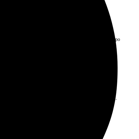
ечати выше всяких похвал! Получила свою книгу быстро
формление заказа интуитивно понятное, без задержек.