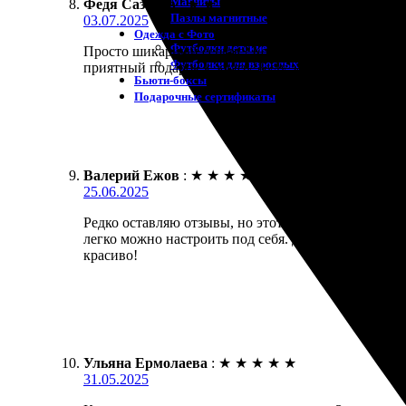
Магниты
Федя Сазонов
:
★
★
★
★
★
Пазлы магнитные
03.07.2025
Одежда с Фото
Футболки детские
Просто шикарный сервис! Конструктор макетов инту
Футболки для взрослых
приятный подарок к заказу. Буду заказывать еще!
Бьюти-боксы
Подарочные сертификаты
Валерий Ежов
:
★
★
★
★
★
25.06.2025
Редко оставляю отзывы, но этот опыт действительн
легко можно настроить под себя. Доставили быстр
красиво!
Ульяна Ермолаева
:
★
★
★
★
★
31.05.2025