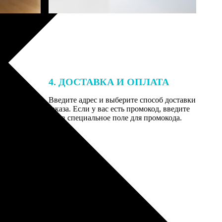
4. ДОСТАВКА И ОПЛАТА
той. После
Введите адрес и выберите способ доставки
 на email с
заказа. Если у вас есть промокод, введите
вим заказ
его в специальное поле для промокода.
мером для