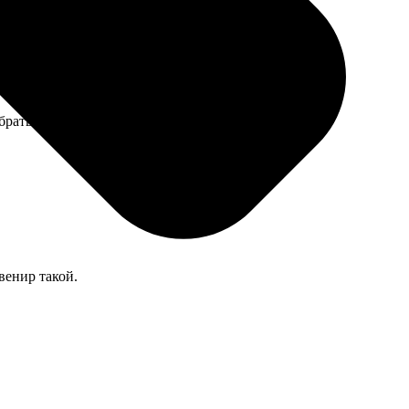
брать твёрдый переплёт.
венир такой.