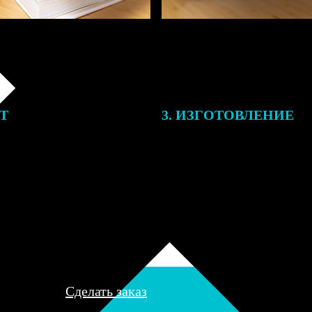
ЕТ
3. ИЗГОТОВЛЕНИЕ
подготовки заказа к печати
Оплатите заказ банковской кар
алисты могут связаться с Вами
оплаты получите подтверждение
му телефону или email для
описанием заказа. Когда отпра
я деталей.
вы получите письмо с трек-но
отслеживания.
Сделать заказ