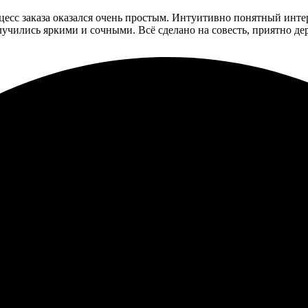
есс заказа оказался очень простым. Интуитивно понятный инте
лучились яркими и сочными. Всё сделано на совесть, приятно дер
гко, сайт удобный. Заказ пришел оперативно, качество впечатли
ния! Все сделано качественно и быстро, без проблем. Дизайн на 
оставка. Определенно рекомендую!