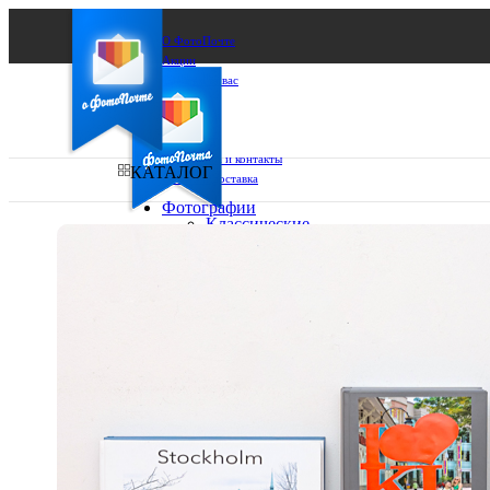
О ФотоПочте
Акции
Сделаем за вас
Бизнесу
FAQ
Франшиза
Поддержка и контакты
КАТАЛОГ
Оплата и доставка
Фотографии
Классические
фото
Ваш город:
10х10
10х15
Ваш регион доставки
13х18
15х15
Выберите из списка:
15х20
20х20
20х30
30х30
30х40
А4
Фото
в