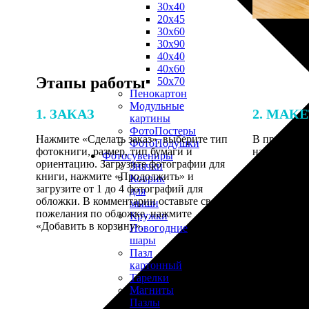
30х40
20х45
30х60
30х90
40х40
40х60
Этапы работы
50х70
Пенокартон
Модульные
1. ЗАКАЗ
2. МАК
картины
ФотоПостеры
Нажмите «Сделать заказ», выберите тип
В процессе 
ФотоПодушки
фотокниги, размер, тип бумаги и
наши специ
Фотоcувениры
ориентацию. Загрузите фотографии для
по указанно
Значки
книги, нажмите «Продолжить» и
согласовани
Коврик
загрузите от 1 до 4 фотографий для
для
обложки. В комментарии оставьте свои
мыши
пожелания по обложке, нажмите
Кружки
«Добавить в корзину».
Новогодние
шары
Пазл
картонный
Тарелки
Магниты
Пазлы