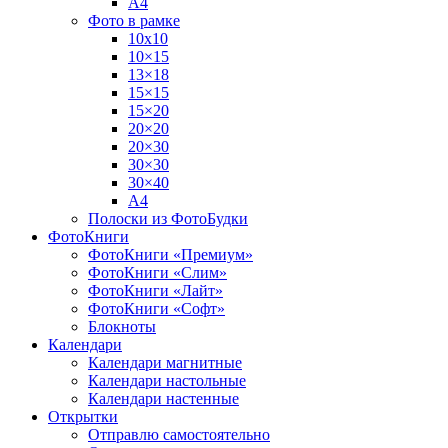
А4
Фото в рамке
10х10
10×15
13×18
15×15
15×20
20×20
20×30
30×30
30×40
A4
Полоски из ФотоБудки
ФотоКниги
ФотоКниги «Премиум»
ФотоКниги «Слим»
ФотоКниги «Лайт»
ФотоКниги «Софт»
Блокноты
Календари
Календари магнитные
Календари настольные
Календари настенные
Открытки
Отправлю самостоятельно