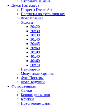
Отправьте за меня
Декор Интерьера
Потреты Dream Art
Портреты по фото акрилом
ФотоМозаика
Холсты
20х20
20х30
30х30
30х40
20х45
30х60
30х90
40х40
40х60
50х70
Пенокартон
Модульные картины
ФотоПостеры
ФотоПодушки
Фотоcувениры
Значки
Коврик для мыши
Кружки
Новогодние шары