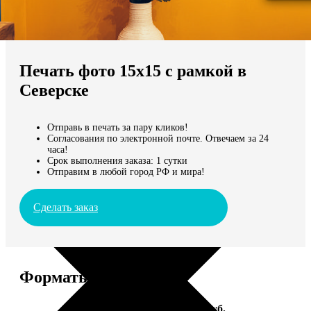
Не нашли Ваш город?
Мы доставляем по всему миру
Печать фото 15х15 с рамкой в
Продолжить без города
Северске
Отправь в печать за пару кликов!
Согласования по электронной почте. Отвечаем за 24
часа!
Срок выполнения заказа: 1 сутки
Отправим в любой город РФ и мира!
Сделать заказ
Форматы и цены
Услуга
Цена, руб.