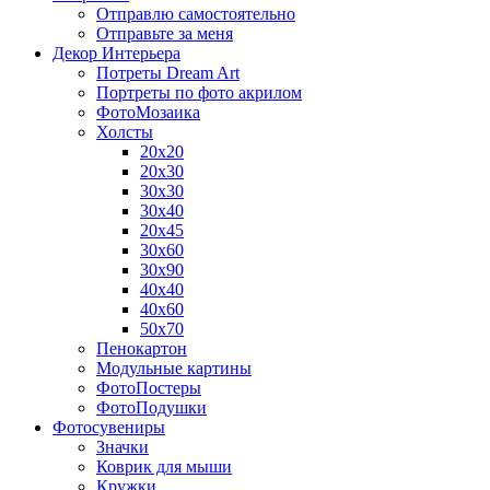
Отправлю самостоятельно
Отправьте за меня
Декор Интерьера
Потреты Dream Art
Портреты по фото акрилом
ФотоМозаика
Холсты
20х20
20х30
30х30
30х40
20х45
30х60
30х90
40х40
40х60
50х70
Пенокартон
Модульные картины
ФотоПостеры
ФотоПодушки
Фотоcувениры
Значки
Коврик для мыши
Кружки