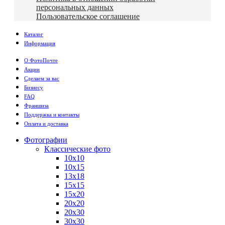
персональных данных
Пользовательское соглашение
Каталог
Информация
О ФотоПочте
Акции
Сделаем за вас
Бизнесу
FAQ
Франшиза
Поддержка и контакты
Оплата и доставка
Фотографии
Классические фото
10х10
10х15
13х18
15х15
15х20
20х20
20х30
30х30