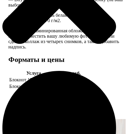
выбор), скрепленных сбоку скобой.
— Приятная на ощупь белая сатиновая бумага
плотностью 150-170 г/м2.
— Плотная ламинированная обложка. На обложке
можно разместить вашу любимую фотографию или
сделать коллаж из четырех снимков, а также добавить
надпись.
Форматы и цены
Услуга
Цена, руб.
Блокнот 15х20 клетка
990
Блокнот 15х20 линейка
990
Примеры работ