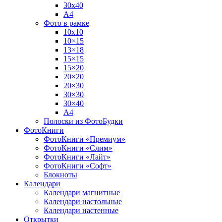
30х40
А4
Фото в рамке
10х10
10×15
13×18
15×15
15×20
20×20
20×30
30×30
30×40
A4
Полоски из ФотоБудки
ФотоКниги
ФотоКниги «Премиум»
ФотоКниги «Слим»
ФотоКниги «Лайт»
ФотоКниги «Софт»
Блокноты
Календари
Календари магнитные
Календари настольные
Календари настенные
Открытки