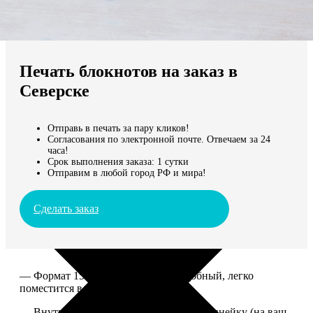
Не нашли Ваш город?
Мы доставляем по всему миру
Печать блокнотов на заказ в
Продолжить без города
Северске
Отправь в печать за пару кликов!
Согласования по электронной почте. Отвечаем за 24
часа!
Срок выполнения заказа: 1 сутки
Отправим в любой город РФ и мира!
Сделать заказ
— Формат 15*20. Компактный и удобный, легко
поместится в сумку или рюкзак.
— Внутри 100 страниц в клетку или в линейку (на ваш