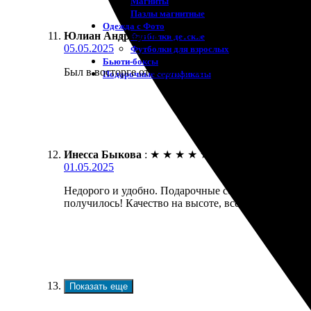
Магниты
Пазлы магнитные
Одежда с Фото
Юлиан Андрианов
:
★
★
★
★
★
Футболки детские
05.05.2025
Футболки для взрослых
Бьюти-боксы
Был в восторге от сервиса. Заказал сертификаты н
Подарочные сертификаты
Инесса Быкова
:
★
★
★
★
★
01.05.2025
Недорого и удобно. Подарочные сертификаты легк
получилось! Качество на высоте, все четко и аккур
Показать еще