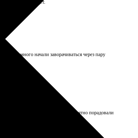
умал, что так будет.
, края немного начали заворачиваться через пару
добный срок, качество на высоте. Приятно порадовали