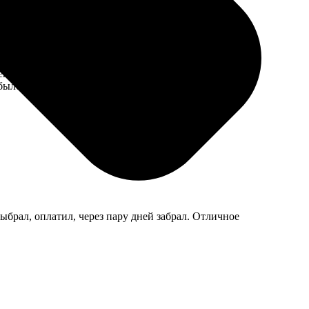
чень порадовала скорость выполнения: меньше чем за
было аккуратное и стильное. Определенно, буду
ыбрал, оплатил, через пару дней забрал. Отличное