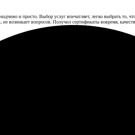
дчиво и просто. Выбор услуг впечатляет, легко выбрать то, что
, не возникает вопросов. Получил сертификаты вовремя, качест
ертификаты на фотопечать и осталась довольна результатом. П
а почту, а главное, качественно сделаны. Сотрудники отзывчив