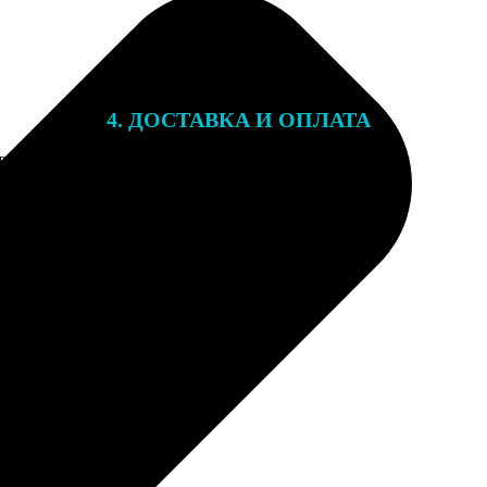
4. ДОСТАВКА И ОПЛАТА
той. После
Подарочный сертификат мы отправляем
 на email с
на email, указанный при оформлении
заказа. Сертификаты с акциями не
суммируются.