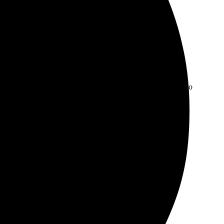
ство на высоте! Рекомендую, помогли с выбором.
азнообразием вариантов. Удобный сайт, все интуитивно
 приятное знакомым.
все пришло в срок. Приятно удивлена сервисом.