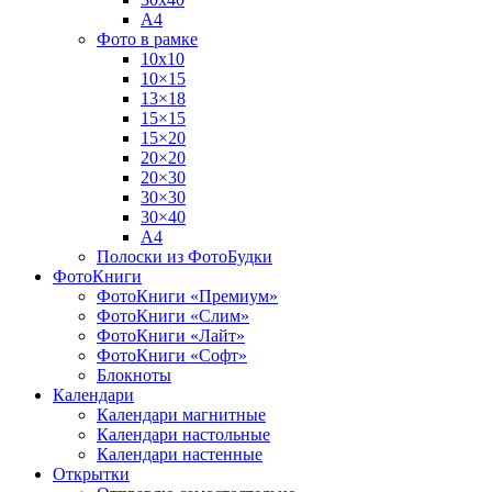
А4
Фото в рамке
10х10
10×15
13×18
15×15
15×20
20×20
20×30
30×30
30×40
A4
Полоски из ФотоБудки
ФотоКниги
ФотоКниги «Премиум»
ФотоКниги «Слим»
ФотоКниги «Лайт»
ФотоКниги «Софт»
Блокноты
Календари
Календари магнитные
Календари настольные
Календари настенные
Открытки