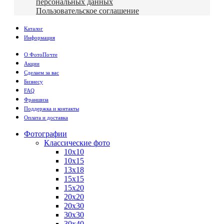
персональных данных
Пользовательское соглашение
Каталог
Информация
О ФотоПочте
Акции
Сделаем за вас
Бизнесу
FAQ
Франшиза
Поддержка и контакты
Оплата и доставка
Фотографии
Классические фото
10х10
10х15
13х18
15х15
15х20
20х20
20х30
30х30
30х40