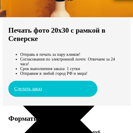
Не нашли Ваш город?
Мы доставляем по всему миру
Печать фото 20х30 с рамкой в
Продолжить без города
Северске
Отправь в печать за пару кликов!
Согласования по электронной почте. Отвечаем за 24
часа!
Срок выполнения заказа: 1 сутки
Отправим в любой город РФ и мира!
Сделать заказ
Форматы и цены
Услуга
Цена, руб.