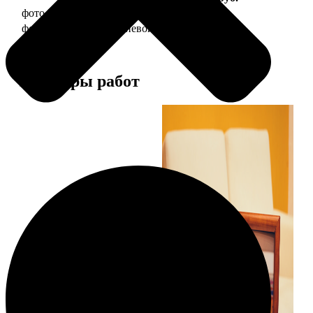
фото 20х30 в деревянной рамке
990
фото 20х30 в алюминиевой рамке
2490
Примеры работ