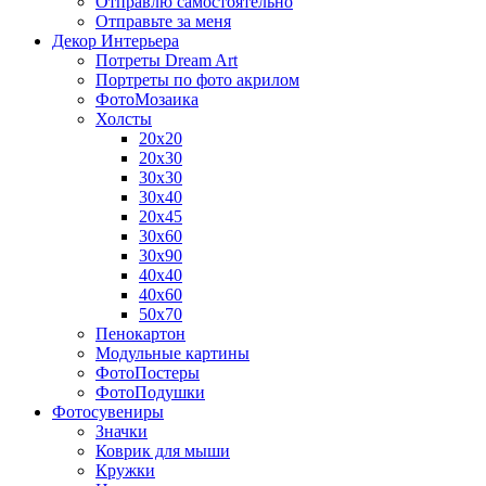
Отправлю самостоятельно
Отправьте за меня
Декор Интерьера
Потреты Dream Art
Портреты по фото акрилом
ФотоМозаика
Холсты
20х20
20х30
30х30
30х40
20х45
30х60
30х90
40х40
40х60
50х70
Пенокартон
Модульные картины
ФотоПостеры
ФотоПодушки
Фотоcувениры
Значки
Коврик для мыши
Кружки