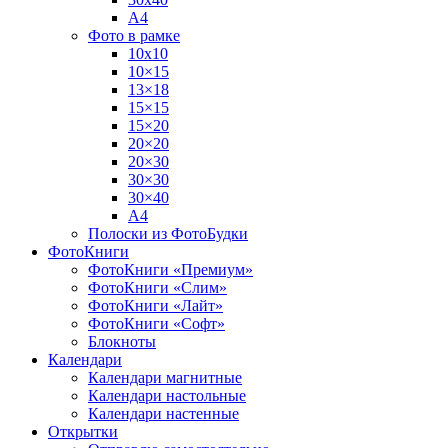
А4
Фото в рамке
10х10
10×15
13×18
15×15
15×20
20×20
20×30
30×30
30×40
A4
Полоски из ФотоБудки
ФотоКниги
ФотоКниги «Премиум»
ФотоКниги «Слим»
ФотоКниги «Лайт»
ФотоКниги «Софт»
Блокноты
Календари
Календари магнитные
Календари настольные
Календари настенные
Открытки