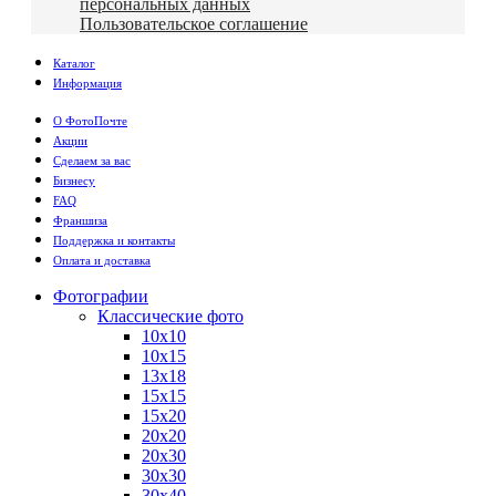
персональных данных
Пользовательское соглашение
Каталог
Информация
О ФотоПочте
Акции
Сделаем за вас
Бизнесу
FAQ
Франшиза
Поддержка и контакты
Оплата и доставка
Фотографии
Классические фото
10х10
10х15
13х18
15х15
15х20
20х20
20х30
30х30
30х40