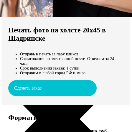
Не нашли Ваш город?
Мы доставляем по всему миру
Печать фото на холсте 20х45 в
Продолжить без города
Шадринске
Отправь в печать за пару кликов!
Согласования по электронной почте. Отвечаем за 24
часа!
Срок выполнения заказа: 1 сутки
Отправим в любой город РФ и мира!
Сделать заказ
Форматы и цены
Услуга
Цена, руб.