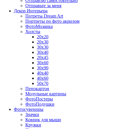
Отправлю самостоятельно
Отправьте за меня
Декор Интерьера
Потреты Dream Art
Портреты по фото акрилом
ФотоМозаика
Холсты
20х20
20х30
30х30
30х40
20х45
30х60
30х90
40х40
40х60
50х70
Пенокартон
Модульные картины
ФотоПостеры
ФотоПодушки
Фотоcувениры
Значки
Коврик для мыши
Кружки