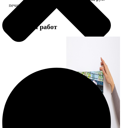
печать фото на холсте с подрамником
2490
Примеры работ