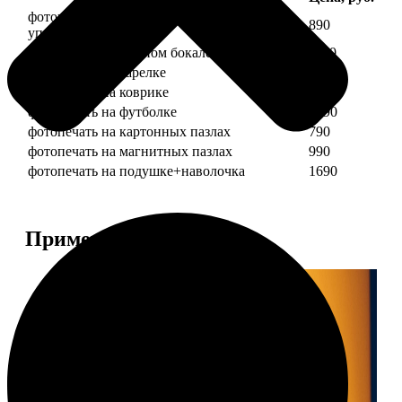
фотопечать на кружке + подарочная
890
упаковка
фотопечать на пивном бокале
1190
фотопечать на тарелке
1190
фотопечать на коврике
690
фотопечать на футболке
1490
фотопечать на картонных пазлах
790
фотопечать на магнитных пазлах
990
фотопечать на подушке+наволочка
1690
Примеры работ