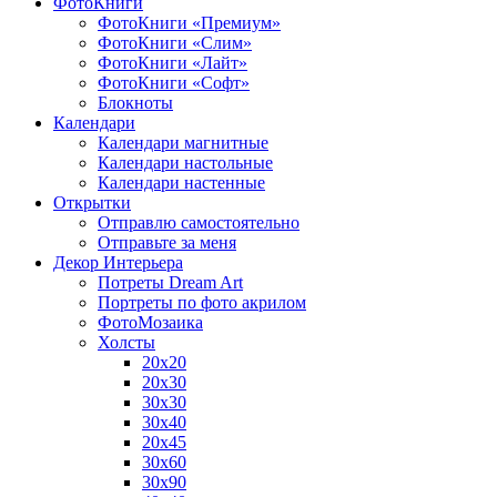
ФотоКниги
ФотоКниги «Премиум»
ФотоКниги «Слим»
ФотоКниги «Лайт»
ФотоКниги «Софт»
Блокноты
Календари
Календари магнитные
Календари настольные
Календари настенные
Открытки
Отправлю самостоятельно
Отправьте за меня
Декор Интерьера
Потреты Dream Art
Портреты по фото акрилом
ФотоМозаика
Холсты
20х20
20х30
30х30
30х40
20х45
30х60
30х90