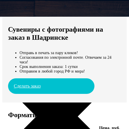
Не нашли Ваш город?
Мы доставляем по всему миру
Сувениры с фотографиями на
Продолжить без города
заказ в Шадринске
Отправь в печать за пару кликов!
Согласования по электронной почте. Отвечаем за 24
часа!
Срок выполнения заказа: 1 сутки
Отправим в любой город РФ и мира!
Сделать заказ
Форматы и цены
Услуга
Цена, руб.