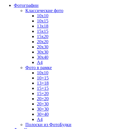
Фотографии
Классические фото
10х10
10х15
13х18
15х15
15х20
20х20
20х30
30х30
30х40
А4
Фото в рамке
10х10
10×15
13×18
15×15
15×20
20×20
20×30
30×30
30×40
A4
Полоски из ФотоБудки