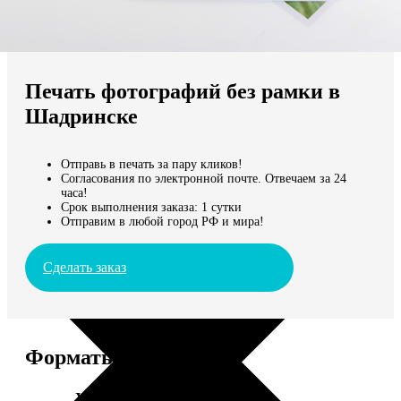
Не нашли Ваш город?
Мы доставляем по всему миру
Печать фотографий без рамки в
Продолжить без города
Шадринске
Отправь в печать за пару кликов!
Согласования по электронной почте. Отвечаем за 24
часа!
Срок выполнения заказа: 1 сутки
Отправим в любой город РФ и мира!
Сделать заказ
Форматы и цены
Услуга
Цена, руб.