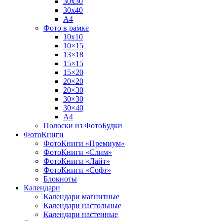
30х30
30х40
А4
Фото в рамке
10х10
10×15
13×18
15×15
15×20
20×20
20×30
30×30
30×40
A4
Полоски из ФотоБудки
ФотоКниги
ФотоКниги «Премиум»
ФотоКниги «Слим»
ФотоКниги «Лайт»
ФотоКниги «Софт»
Блокноты
Календари
Календари магнитные
Календари настольные
Календари настенные