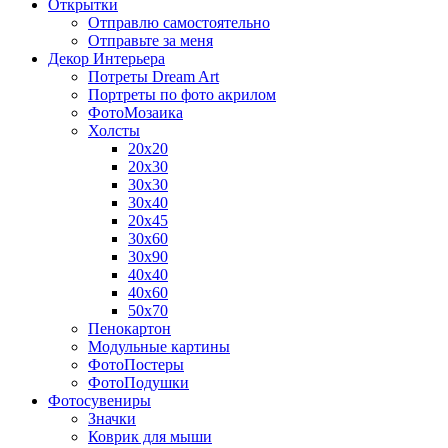
Открытки
Отправлю самостоятельно
Отправьте за меня
Декор Интерьера
Потреты Dream Art
Портреты по фото акрилом
ФотоМозаика
Холсты
20х20
20х30
30х30
30х40
20х45
30х60
30х90
40х40
40х60
50х70
Пенокартон
Модульные картины
ФотоПостеры
ФотоПодушки
Фотоcувениры
Значки
Коврик для мыши