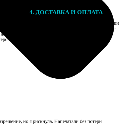
4. ДОСТАВКА И ОПЛАТА
той. После
Введите адрес и выберите способ доставки
 на email с
заказа. Если у вас есть промокод, введите
вим заказ
его в специальное поле для промокода.
мером для
зрешение, но я рискнула. Напечатали без потери