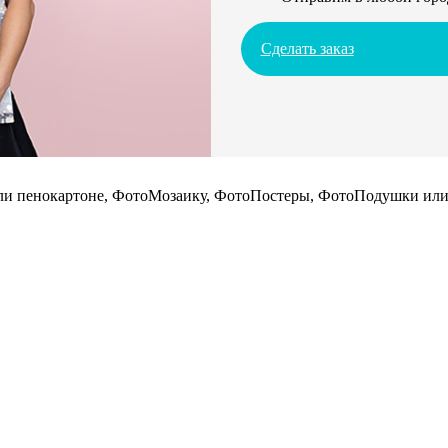
Сделать заказ
 или пенокартоне, ФотоМозаику, ФотоПостеры, ФотоПодушки или 