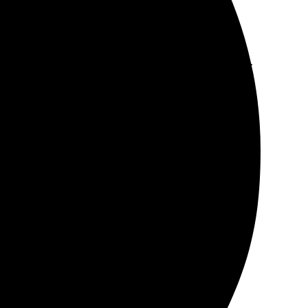
Процесс оказался простым и понятным: выбрал
цветопередача впечатляют, картина выглядит
т сэкономить. Теперь думаю о других фотосувенирах.
удобно, всё понятно. Процесс заказа прошёл легко:
л приятно удивлён качеством. Цвета яркие, детали
 и не хочет тратить время на поиски.