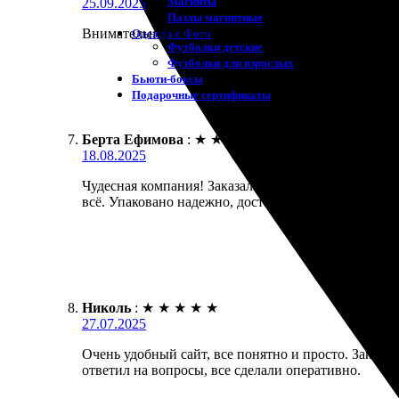
Магниты
25.09.2025
Пазлы магнитные
Внимательный сервис, быстрое исполнение. Заказала
Одежда с Фото
Футболки детские
Футболки для взрослых
Бьюти-боксы
Подарочные сертификаты
Берта Ефимова
:
★
★
★
★
★
18.08.2025
Чудесная компания! Заказала печать на холсте и ос
всё. Упаковано надежно, доставка быстрая. Рекоме
Николь
:
★
★
★
★
★
27.07.2025
Очень удобный сайт, все понятно и просто. Заказал
ответил на вопросы, все сделали оперативно.