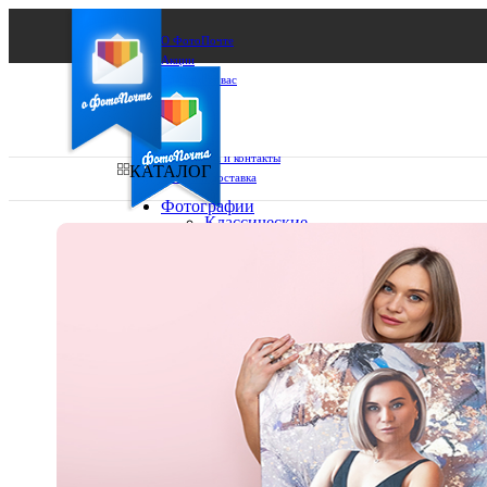
О ФотоПочте
Акции
Сделаем за вас
Бизнесу
FAQ
Франшиза
Поддержка и контакты
КАТАЛОГ
Оплата и доставка
Фотографии
Классические
фото
Ваш город:
10х10
10х15
Ваш регион доставки
13х18
15х15
Выберите из списка:
15х20
20х20
20х30
30х30
30х40
А4
Фото
в