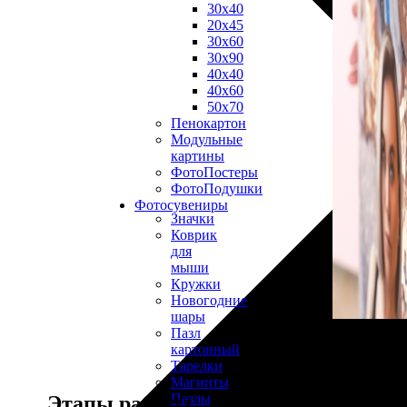
30х40
20х45
30х60
30х90
40х40
40х60
50х70
Пенокартон
Модульные
картины
ФотоПостеры
ФотоПодушки
Фотоcувениры
Значки
Коврик
для
мыши
Кружки
Новогодние
шары
Пазл
картонный
Тарелки
Магниты
Пазлы
Этапы работы