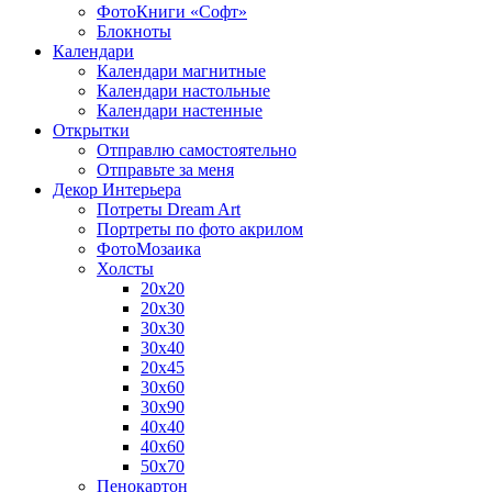
ФотоКниги «Софт»
Блокноты
Календари
Календари магнитные
Календари настольные
Календари настенные
Открытки
Отправлю самостоятельно
Отправьте за меня
Декор Интерьера
Потреты Dream Art
Портреты по фото акрилом
ФотоМозаика
Холсты
20х20
20х30
30х30
30х40
20х45
30х60
30х90
40х40
40х60
50х70
Пенокартон