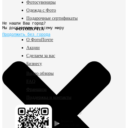
Фотосувениры
Одежда с Фото
Подарочные сертификаты
Не нашли Ваш город?
Мы доставляем по всему миру
ФОТОПОЧТА
Продолжить без города
О ФотоПочте
Акции
Сделаем за вас
Бизнесу
Видео обзоры
FAQ
Франшиза
Поддержка и контакты