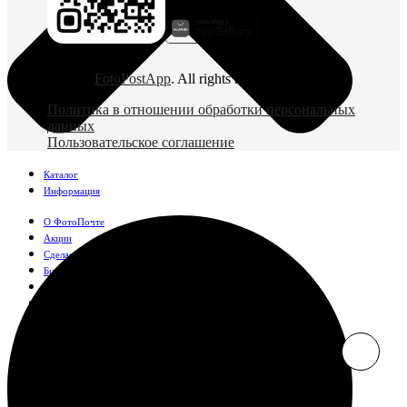
© 2026
FotoPostApp
. All rights reserved
Политика в отношении обработки персональных
данных
Пользовательское соглашение
Каталог
Информация
О ФотоПочте
Акции
Сделаем за вас
Бизнесу
FAQ
Франшиза
Поддержка и контакты
Оплата и доставка
Фотографии
Классические фото
10х10