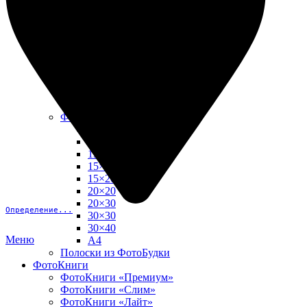
10х15
13х18
15х15
15х20
20х20
20х30
30х30
30х40
А4
Фото в рамке
10х10
10×15
13×18
15×15
15×20
20×20
20×30
Определение...
30×30
30×40
Меню
A4
Полоски из ФотоБудки
ФотоКниги
ФотоКниги «Премиум»
ФотоКниги «Слим»
ФотоКниги «Лайт»