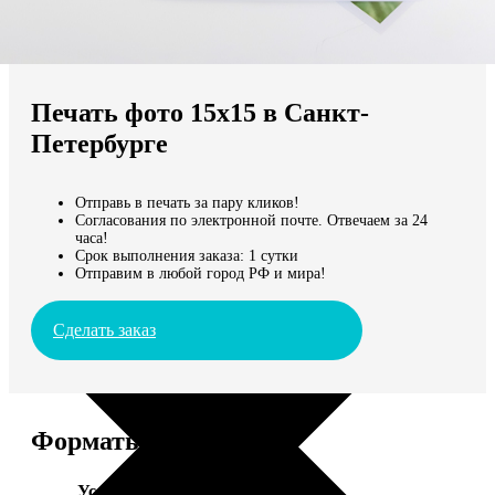
Не нашли Ваш город?
Мы доставляем по всему миру
Печать фото 15х15 в Санкт-
Продолжить без города
Петербурге
Отправь в печать за пару кликов!
Согласования по электронной почте. Отвечаем за 24
часа!
Срок выполнения заказа: 1 сутки
Отправим в любой город РФ и мира!
Сделать заказ
Форматы и цены
Услуга
Цена, руб.