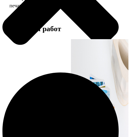
печать фото 15х15
43
Примеры работ