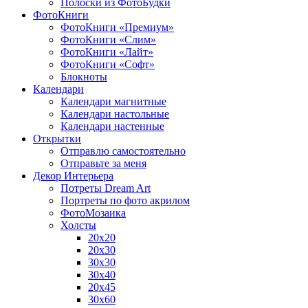
Полоски из ФотоБудки
ФотоКниги
ФотоКниги «Премиум»
ФотоКниги «Слим»
ФотоКниги «Лайт»
ФотоКниги «Софт»
Блокноты
Календари
Календари магнитные
Календари настольные
Календари настенные
Открытки
Отправлю самостоятельно
Отправьте за меня
Декор Интерьера
Потреты Dream Art
Портреты по фото акрилом
ФотоМозаика
Холсты
20х20
20х30
30х30
30х40
20х45
30х60