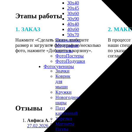
30х40
20х45
30х60
Этапы работы
30х90
40х40
1. ЗАКАЗ
2. МАК
40х60
50х70
Нажмите «Сделать заказ», выберите
В процессе 
Пенокартон
размер и загрузите фотографию/несколько
наши специ
Модульные
фото, нажмите «Добавить в корзину».
по указанно
картины
согласовани
ФотоПостеры
ФотоПодушки
Фотоcувениры
Значки
Коврик
для
мыши
Кружки
Новогодние
шары
Отзывы
Пазл
картонный
Тарелки
Анфиса А.
:
Магниты
27.02.2026
Пазлы