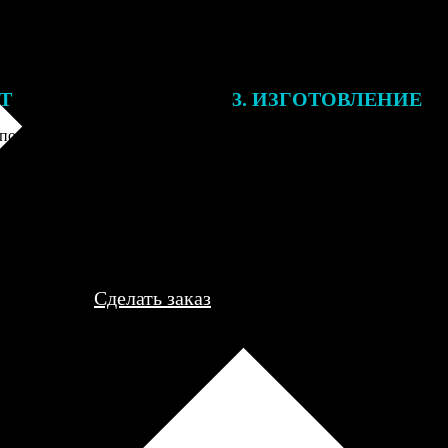
ЕТ
3. ИЗГОТОВЛЕНИЕ
подготовки заказа к печати
Оплатите заказ банковской кар
алисты могут связаться с Вами
оплаты получите подтверждение
му телефону или email для
описанием заказа. Когда отпра
я деталей.
вы получите письмо с трек-но
отслеживания.
Сделать заказ