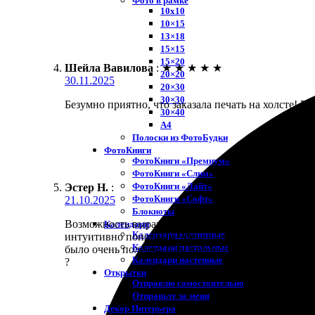
Фото в рамке
10х10
10×15
13×18
15×15
15×20
Шейла Вавилова
:
★
★
★
★
★
20×20
30.11.2025
20×30
30×30
Безумно приятно, что заказала печать на холсте! П
30×40
A4
Полоски из ФотоБудки
ФотоКниги
ФотоКниги «Премиум»
ФотоКниги «Слим»
ФотоКниги «Лайт»
Эстер Н.
:
ФотоКниги «Софт»
21.10.2025
Блокноты
Возможность выразить свои эмоции через искусство
Календари
Календари магнитные
интуитивно понятным. Менеджеры всегда на связи,
Календари настольные
было очень полезно. Сам процесс выполнения также
Календари настенные
?
Открытки
Отправлю самостоятельно
Отправьте за меня
Декор Интерьера