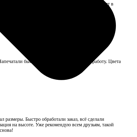
лось докупать отдельно, а я думала, что они входят в
Напечатали быстро, курьер привез прямо на работу. Цвета
ал размеры. Быстро обработали заказ, всё сделали
зация на высоте. Уже рекомендую всем друзьям, такой
снова!