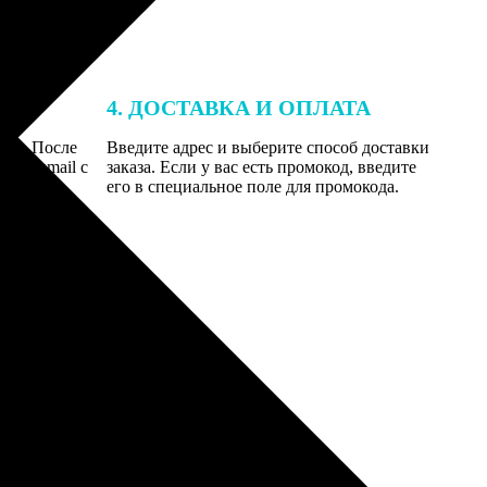
4. ДОСТАВКА И ОПЛАТА
той. После
Введите адрес и выберите способ доставки
 на email с
заказа. Если у вас есть промокод, введите
вим заказ
его в специальное поле для промокода.
мером для