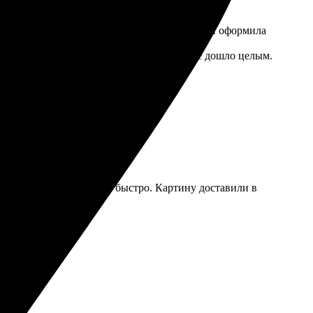
ртинку, загрузила на сайте, указала размер и оформила
тали. Упаковка была надёжной, так что всё дошло целым.
очет запечатлеть важные моменты.
ый размер. Все сделали быстро. Картину доставили в