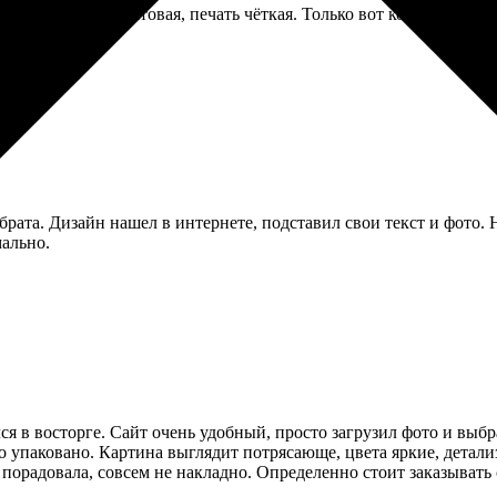
га приятная, матовая, печать чёткая. Только вот конверты приш
рата. Дизайн нашел в интернете, подставил свои текст и фото. 
мально.
лся в восторге. Сайт очень удобный, просто загрузил фото и выбр
но упаковано. Картина выглядит потрясающе, цвета яркие, детали
 порадовала, совсем не накладно. Определенно стоит заказывать 