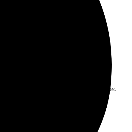
тат меня поразил! Качество потрясающее, цвета яркие.
онятно. Выбрал печать на холсте, загрузил фото и
впечатлило, цвета яркие и насыщенные. Рекомендую всем,