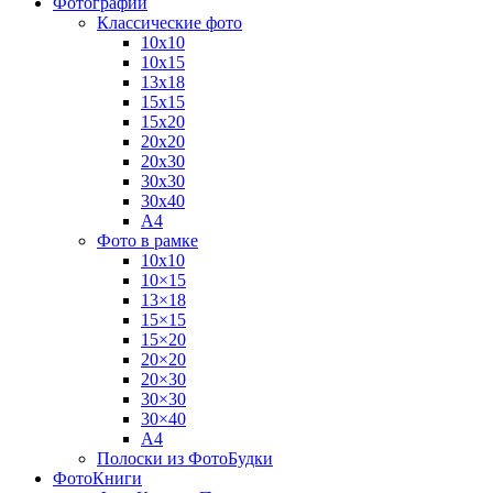
Фотографии
Классические фото
10х10
10х15
13х18
15х15
15х20
20х20
20х30
30х30
30х40
А4
Фото в рамке
10х10
10×15
13×18
15×15
15×20
20×20
20×30
30×30
30×40
A4
Полоски из ФотоБудки
ФотоКниги