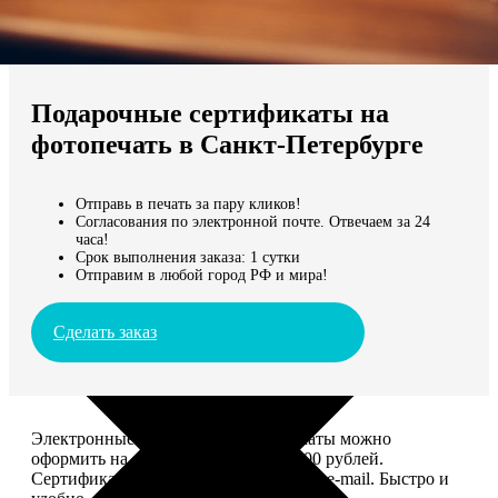
Не нашли Ваш город?
Мы доставляем по всему миру
Подарочные сертификаты на
Продолжить без города
фотопечать в Санкт-Петербурге
Отправь в печать за пару кликов!
Согласования по электронной почте. Отвечаем за 24
часа!
Срок выполнения заказа: 1 сутки
Отправим в любой город РФ и мира!
Сделать заказ
Электронные подарочные сертификаты можно
оформить на сумму от 1 000 до 25 000 рублей.
Сертификат вы сможете отправить по e-mail. Быстро и