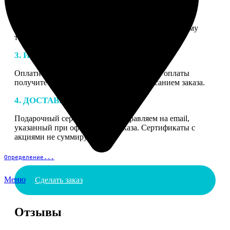
2. МАКЕТ
В процессе подготовки заказа к печати наши
специалисты могут связаться с Вами по указанному
телефону или email для согласования деталей.
3. ИЗГОТОВЛЕНИЕ
Оплатите заказ банковской картой. После оплаты
получите подтверждение на email с описанием заказа.
4. ДОСТАВКА И ОПЛАТА
Подарочный сертификат мы отправляем на email,
указанный при оформлении заказа. Сертификаты с
акциями не суммируются.
Определение...
Меню
Сделать заказ
Отзывы