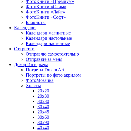
ФотоКниги «Премиум»
ФотоКниги «Слим»
ФотоКниги «Лайт»
ФотоКниги «Софт»
Блокноты
Календари
Календари магнитные
Календари настольные
Календари настенные
Открытки
Отправлю самостоятельно
Отправьте за меня
Декор Интерьера
Потреты Dream Art
Портреты по фото акрилом
ФотоМозаика
Холсты
20х20
20х30
30х30
30х40
20х45
30х60
30х90
40х40