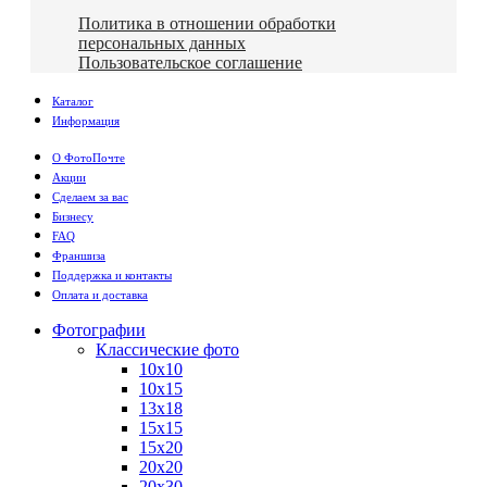
Политика в отношении обработки
персональных данных
Пользовательское соглашение
Каталог
Информация
О ФотоПочте
Акции
Сделаем за вас
Бизнесу
FAQ
Франшиза
Поддержка и контакты
Оплата и доставка
Фотографии
Классические фото
10х10
10х15
13х18
15х15
15х20
20х20
20х30