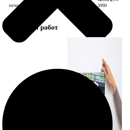
печать фото на холсте 30х90 на подрамнике
3990
Примеры работ