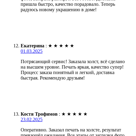
пришла быстро, качество порадовало. Теперь
радуюсь новому украшению в доме!
Екатерина
:
★
★
★
★
★
01.03.2025
Потрясающий сервис! Заказала холст, всё сделано
на высшем уровне. Печать яркая, качество супер!
Процесс заказа понятный и легкий, доставка
быстрая. Рекомендую друзьям!
Костя Трофимов
:
★
★
★
★
★
23.02.2025
Оперативно. Заказал печать на холсте, результат
превзошёл ожидания. Все этапы от загрузки фото