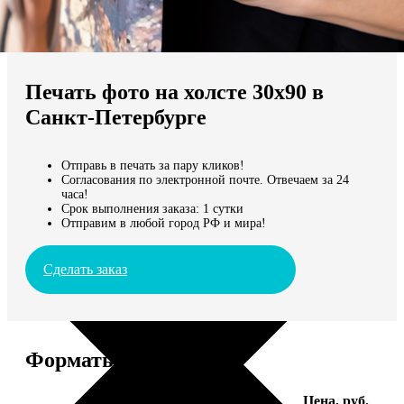
Не нашли Ваш город?
Мы доставляем по всему миру
Печать фото на холсте 30х90 в
Продолжить без города
Санкт-Петербурге
Отправь в печать за пару кликов!
Согласования по электронной почте. Отвечаем за 24
часа!
Срок выполнения заказа: 1 сутки
Отправим в любой город РФ и мира!
Сделать заказ
Форматы и цены
Услуга
Цена, руб.