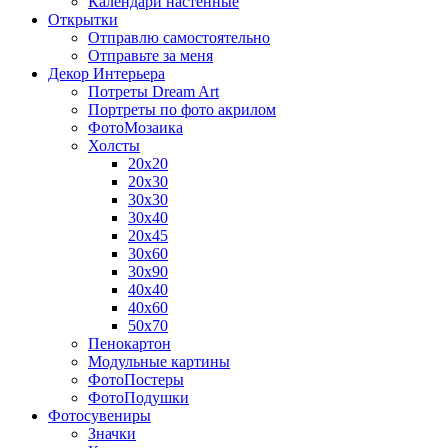
Календари настенные
Открытки
Отправлю самостоятельно
Отправьте за меня
Декор Интерьера
Потреты Dream Art
Портреты по фото акрилом
ФотоМозаика
Холсты
20х20
20х30
30х30
30х40
20х45
30х60
30х90
40х40
40х60
50х70
Пенокартон
Модульные картины
ФотоПостеры
ФотоПодушки
Фотоcувениры
Значки