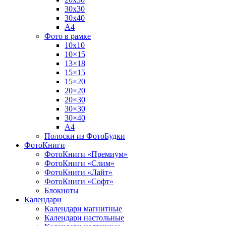
30х30
30х40
А4
Фото в рамке
10х10
10×15
13×18
15×15
15×20
20×20
20×30
30×30
30×40
A4
Полоски из ФотоБудки
ФотоКниги
ФотоКниги «Премиум»
ФотоКниги «Слим»
ФотоКниги «Лайт»
ФотоКниги «Софт»
Блокноты
Календари
Календари магнитные
Календари настольные