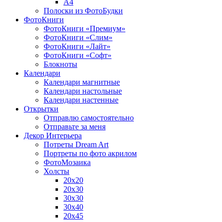
A4
Полоски из ФотоБудки
ФотоКниги
ФотоКниги «Премиум»
ФотоКниги «Слим»
ФотоКниги «Лайт»
ФотоКниги «Софт»
Блокноты
Календари
Календари магнитные
Календари настольные
Календари настенные
Открытки
Отправлю самостоятельно
Отправьте за меня
Декор Интерьера
Потреты Dream Art
Портреты по фото акрилом
ФотоМозаика
Холсты
20х20
20х30
30х30
30х40
20х45