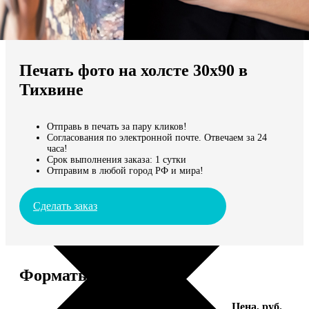
Не нашли Ваш город?
Мы доставляем по всему миру
Печать фото на холсте 30х90 в
Продолжить без города
Тихвине
Отправь в печать за пару кликов!
Согласования по электронной почте. Отвечаем за 24
часа!
Срок выполнения заказа: 1 сутки
Отправим в любой город РФ и мира!
Сделать заказ
Форматы и цены
Услуга
Цена, руб.