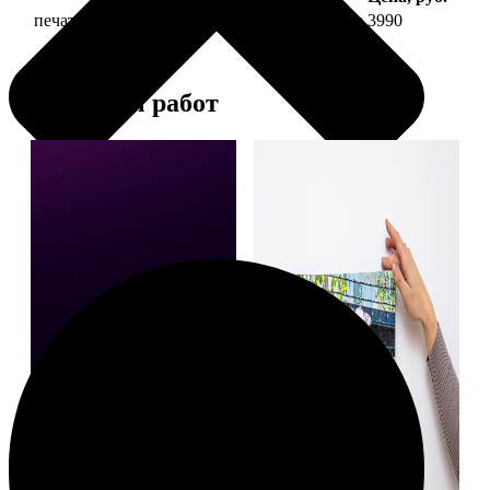
печать фото на холсте 30х90 на подрамнике
3990
Примеры работ