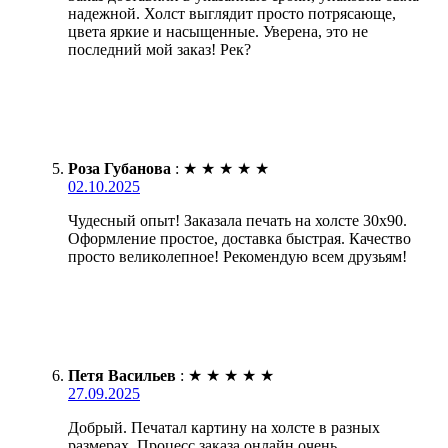
надежной. Холст выглядит просто потрясающе,
цвета яркие и насыщенные. Уверена, это не
последний мой заказ! Рек?
Роза Губанова
:
★
★
★
★
★
02.10.2025
Чудесный опыт! Заказала печать на холсте 30х90.
Оформление простое, доставка быстрая. Качество
просто великолепное! Рекомендую всем друзьям!
Петя Васильев
:
★
★
★
★
★
27.09.2025
Добрый. Печатал картину на холсте в разных
размерах. Процесс заказа онлайн очень