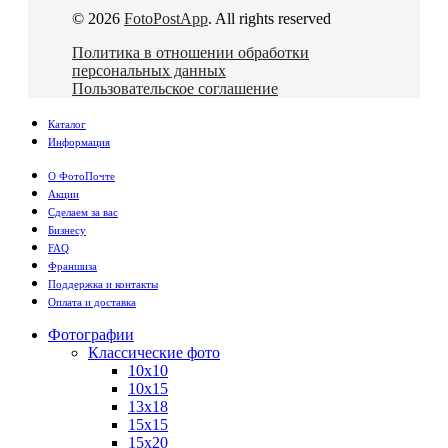
© 2026
FotoPostApp
. All rights reserved
Политика в отношении обработки
персональных данных
Пользовательское соглашение
Каталог
Информация
О ФотоПочте
Акции
Сделаем за вас
Бизнесу
FAQ
Франшиза
Поддержка и контакты
Оплата и доставка
Фотографии
Классические фото
10х10
10х15
13х18
15х15
15х20