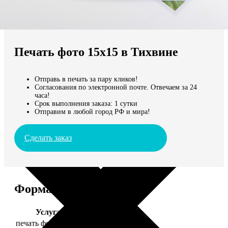
Не нашли Ваш город?
Мы доставляем по всему миру
Печать фото 15х15 в Тихвине
Продолжить без города
Отправь в печать за пару кликов!
Согласования по электронной почте. Отвечаем за 24
часа!
Срок выполнения заказа: 1 сутки
Отправим в любой город РФ и мира!
Сделать заказ
Форматы и цены
Услуга
Цена, руб.
печать фото 15х15
43