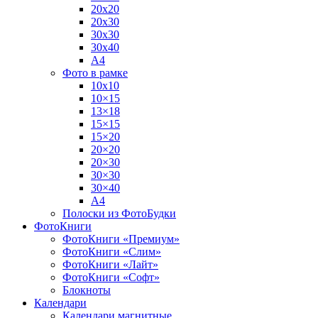
20х20
20х30
30х30
30х40
А4
Фото в рамке
10х10
10×15
13×18
15×15
15×20
20×20
20×30
30×30
30×40
A4
Полоски из ФотоБудки
ФотоКниги
ФотоКниги «Премиум»
ФотоКниги «Слим»
ФотоКниги «Лайт»
ФотоКниги «Софт»
Блокноты
Календари
Календари магнитные