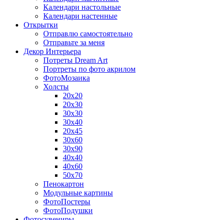
Календари настольные
Календари настенные
Открытки
Отправлю самостоятельно
Отправьте за меня
Декор Интерьера
Потреты Dream Art
Портреты по фото акрилом
ФотоМозаика
Холсты
20х20
20х30
30х30
30х40
20х45
30х60
30х90
40х40
40х60
50х70
Пенокартон
Модульные картины
ФотоПостеры
ФотоПодушки
Фотоcувениры