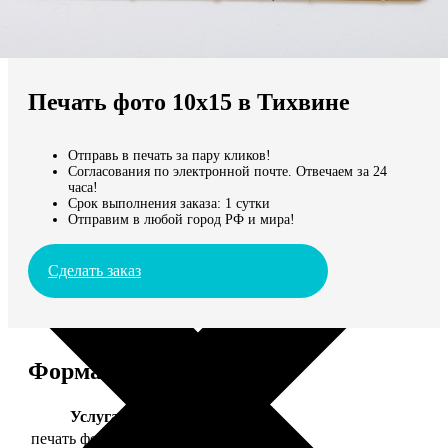
Не нашли Ваш город?
Мы доставляем по всему миру
Печать фото 10х15 в Тихвине
Продолжить без города
Отправь в печать за пару кликов!
Согласования по электронной почте. Отвечаем за 24
часа!
Срок выполнения заказа: 1 сутки
Отправим в любой город РФ и мира!
Сделать заказ
Форматы и цены
Услуга
Цена, руб.
печать фото 10х15
24