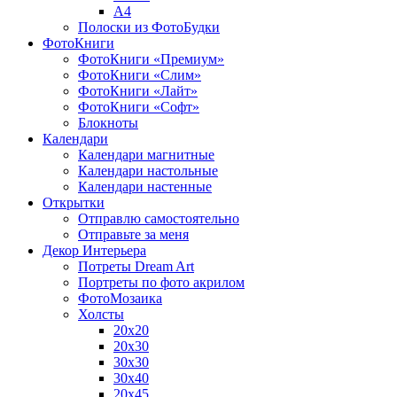
A4
Полоски из ФотоБудки
ФотоКниги
ФотоКниги «Премиум»
ФотоКниги «Слим»
ФотоКниги «Лайт»
ФотоКниги «Софт»
Блокноты
Календари
Календари магнитные
Календари настольные
Календари настенные
Открытки
Отправлю самостоятельно
Отправьте за меня
Декор Интерьера
Потреты Dream Art
Портреты по фото акрилом
ФотоМозаика
Холсты
20х20
20х30
30х30
30х40
20х45