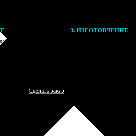
ЕТ
3. ИЗГОТОВЛЕНИЕ
подготовки заказа к печати
Оплатите заказ банковской кар
алисты могут связаться с Вами
оплаты получите подтверждение
му телефону или email для
описанием заказа. Когда отпра
я деталей.
вы получите письмо с трек-но
отслеживания.
Сделать заказ