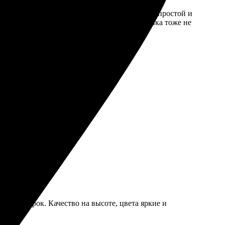
сего пару дней. Процесс оформления довольно простой и
ация на высоте. Печатали в Тихвине, доставка тоже не
евзошел ожидания!
ро и в срок. Качество на высоте, цвета яркие и