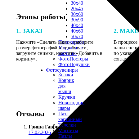
30х40
20х45
30х60
Этапы работы
30х90
40х40
1. ЗАКАЗ
2. МАК
40х60
50х70
Нажмите «Сделать заказ», выберите
В процессе 
Пенокартон
размер фотографий и тип бумаги,
наши специ
Модульные
загрузите снимки, нажмите «Добавить в
по указанно
картины
корзину».
согласовани
ФотоПостеры
ФотоПодушки
Фотоcувениры
Значки
Коврик
для
мыши
Кружки
Новогодние
шары
Отзывы
Пазл
картонный
Тарелки
Гриша Гаврилов
:
Магниты
17.02.2026
Пазлы