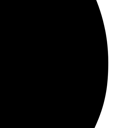
соте, цвета яркие и насыщенные. Удобно заказывать
 вовремя, упаковка надежная. Приятно удивили цены.