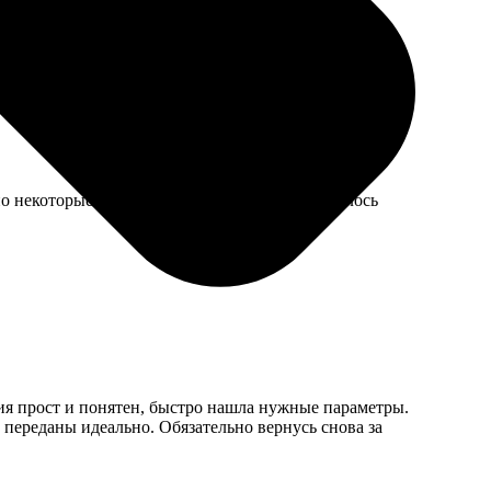
вилась идея, спрашивали где такое можно сделать.
 но некоторые детали плохо соединялись, пришлось
ния прост и понятен, быстро нашла нужные параметры.
переданы идеально. Обязательно вернусь снова за