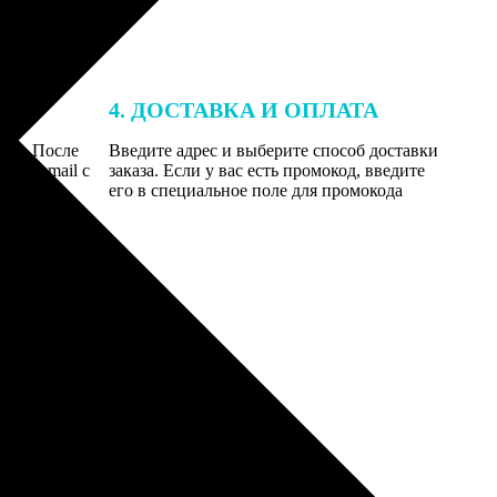
4. ДОСТАВКА И ОПЛАТА
той. После
Введите адрес и выберите способ доставки
 на email с
заказа. Если у вас есть промокод, введите
вим заказ
его в специальное поле для промокода
мером для