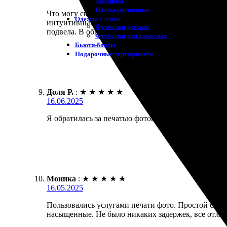
Магниты
Пазлы магнитные
Что могу сказать о своем опыте с этой компанией?
Одежда с Фото
интуитивный, без лишних заморочек. Отправил фото
Футболки детские
подвела. В общем, рекомендую всем, кто хочет ка
Футболки для взрослых
Бьюти-боксы
Подарочные сертификаты
Доля Р.
:
★
★
★
★
★
16.06.2025
Я обратилась за печатью фотографий и осталась до
Моника
:
★
★
★
★
★
16.05.2025
Пользовались услугами печати фото. Простой сайт,
насыщенные. Не было никаких задержек, все отлич