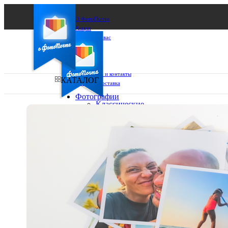
О ФотоПочте
Акции
Сделаем за вас
Бизнесу
FAQ
Франшиза
Поддержка и контакты
КАТАЛОГ
Оплата и доставка
Фотографии
Классические
фото
Ваш город:
10х10
10х15
Ваш регион доставки
13х18
15х15
Выберите из списка:
15х20
20х20
20х30
30х30
30х40
А4
Фото
в