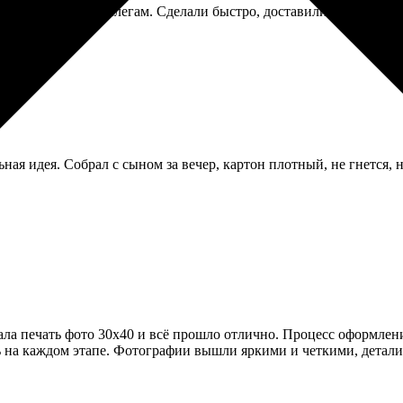
ький сувенир коллегам. Сделали быстро, доставили, всем понра
ная идея. Собрал с сыном за вечер, картон плотный, не гнется,
зала печать фото 30х40 и всё прошло отлично. Процесс оформле
на каждом этапе. Фотографии вышли яркими и четкими, детали 