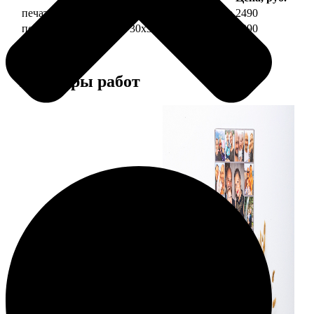
печать фото на холсте 30х30 на подрамнике
2490
печать фото на холсте 30х30 в раме
4990
Примеры работ