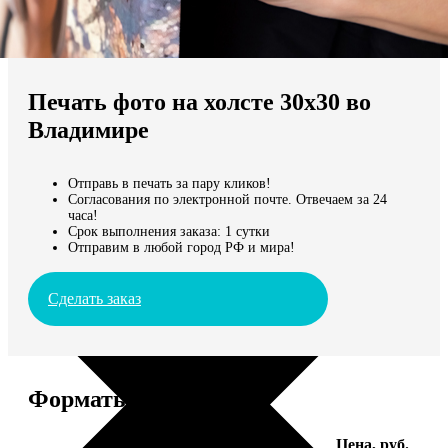
Не нашли Ваш город?
Мы доставляем по всему миру
Печать фото на холсте 30х30 во
Продолжить без города
Владимире
Отправь в печать за пару кликов!
Согласования по электронной почте. Отвечаем за 24
часа!
Срок выполнения заказа: 1 сутки
Отправим в любой город РФ и мира!
Сделать заказ
Форматы и цены
Услуга
Цена, руб.