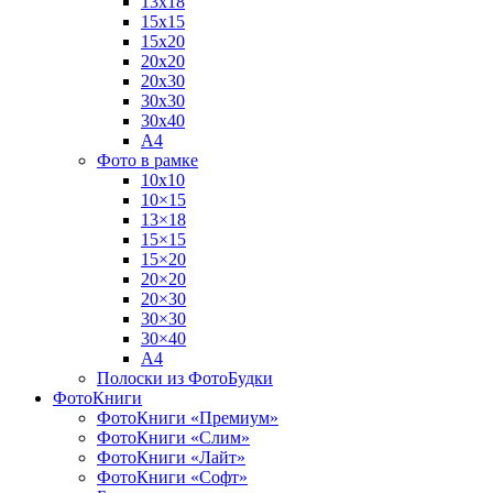
13х18
15х15
15х20
20х20
20х30
30х30
30х40
А4
Фото в рамке
10х10
10×15
13×18
15×15
15×20
20×20
20×30
30×30
30×40
A4
Полоски из ФотоБудки
ФотоКниги
ФотоКниги «Премиум»
ФотоКниги «Слим»
ФотоКниги «Лайт»
ФотоКниги «Софт»