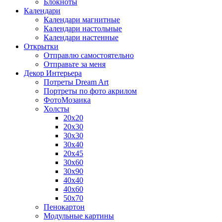
Блокноты
Календари
Календари магнитные
Календари настольные
Календари настенные
Открытки
Отправлю самостоятельно
Отправьте за меня
Декор Интерьера
Потреты Dream Art
Портреты по фото акрилом
ФотоМозаика
Холсты
20х20
20х30
30х30
30х40
20х45
30х60
30х90
40х40
40х60
50х70
Пенокартон
Модульные картины