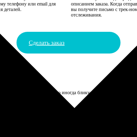
му телефону или email для
описанием заказа. Когда отпра
я деталей.
вы получите письмо с трек-но
отслеживания.
Сделать заказ
ртина. Но свет падает так, что иногда бликует, нужно выбирать 