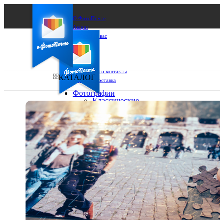
О ФотоПочте
Акции
Сделаем за вас
Бизнесу
FAQ
Франшиза
Поддержка и контакты
КАТАЛОГ
Оплата и доставка
Фотографии
Классические
фото
Ваш город:
10х10
10х15
Ваш регион доставки
13х18
15х15
Выберите из списка:
15х20
20х20
20х30
30х30
30х40
А4
Фото
в