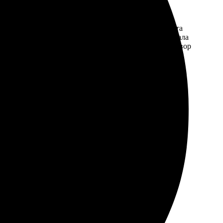
обный и понятный. Качество печати отличное, цвета
ех деталей, все части идеально стыкуются. Порадовала
 новыми оформлением, рекомендую всем любителям твор
отов быстро, обслуживание профессиональное. Очень