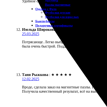
Магниты
Удобное оформление заказа. Пазлы пришли вовремя
Пазлы магнитные
Одежда с Фото
Футболки детские
Футболки для взрослых
Бьюти-боксы
Подарочные сертификаты
Изольда Широкова
:
★
★
★
★
★
25.03.2025
Потрясающе. Легко выбрала и загрузила фото. Зак
была очень быстрой. Поддержка всегда на связи, п
Таня Рыжкова
:
★
★
★
★
★
12.02.2025
Вроде, сделала заказ на магнитные пазлы. Процесс
Получила качественный результат, всё на высшем 