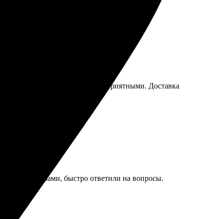
!
но. Пазлы получились яркими и приятными. Доставка
язь с менеджерами, быстро ответили на вопросы.
ендую всем!