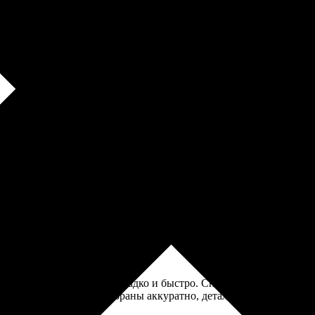
 сайте предупреждали, но я решил рискнуть. В итоге получилось
ги, и осталась довольна! Заказала магнитные пазлы на заказ, в
я, благо, в России она быстрая. Мне понравилось, что есть иде
.
Процесс заказа прошёл гладко и быстро. Сначала выбрал изображ
е затянулась. Пазлы собраны аккуратно, детали четкие и яркие.