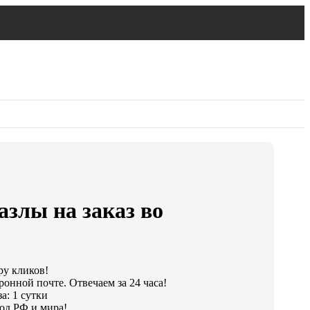
злы на заказ во
ру кликов!
ронной почте. Отвечаем за 24 часа!
а: 1 сутки
од РФ и мира!