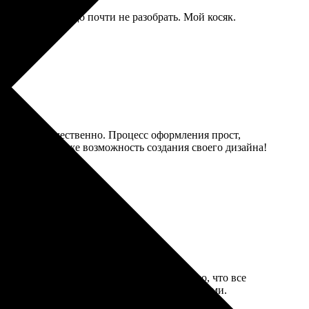
 еще темнее, лицо почти не разобрать. Мой косяк.
се сделано качественно. Процесс оформления прост,
и на выбор и даже возможность создания своего дизайна!
ения, затем оформил заявку. Очень удобно, что все
 Теперь с удовольствием собираю их с друзьями.