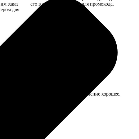
вим заказ
его в специальное поле для промокода.
мером для
место повески осторожнее. В целом впечатление хорошее.