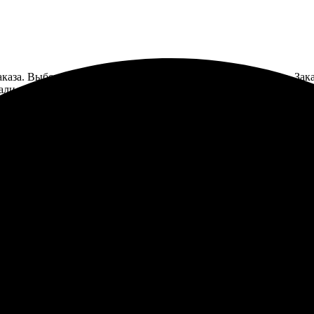
аза. Выбор материалов оказался широким, что порадовало. Зака
етали отлично проработаны. Пазлы стали отличным подарком. Упа
пазлы на заказ. Онлайн-конструктор работает без нареканий: за
 расцветки. Доставили вовремя. Рекомендую всем!