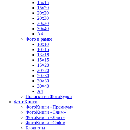
15х15
15х20
20х20
20х30
30х30
30х40
А4
Фото в рамке
10х10
10×15
13×18
15×15
15×20
20×20
20×30
30×30
30×40
A4
Полоски из ФотоБудки
ФотоКниги
ФотоКниги «Премиум»
ФотоКниги «Слим»
ФотоКниги «Лайт»
ФотоКниги «Софт»
Блокноты