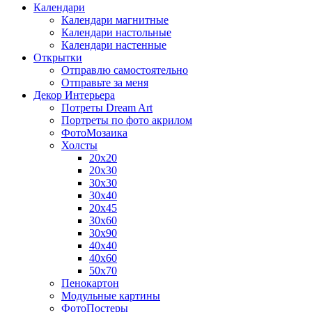
Календари
Календари магнитные
Календари настольные
Календари настенные
Открытки
Отправлю самостоятельно
Отправьте за меня
Декор Интерьера
Потреты Dream Art
Портреты по фото акрилом
ФотоМозаика
Холсты
20х20
20х30
30х30
30х40
20х45
30х60
30х90
40х40
40х60
50х70
Пенокартон
Модульные картины
ФотоПостеры