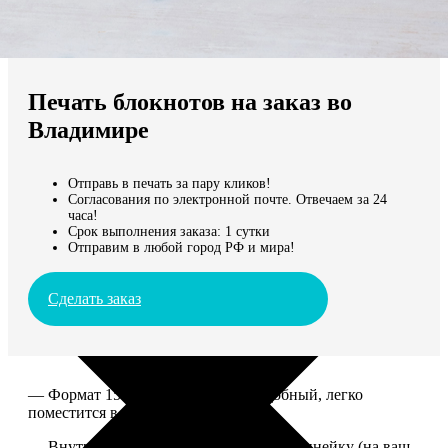
Не нашли Ваш город?
Мы доставляем по всему миру
Печать блокнотов на заказ во
Продолжить без города
Владимире
Отправь в печать за пару кликов!
Согласования по электронной почте. Отвечаем за 24
часа!
Срок выполнения заказа: 1 сутки
Отправим в любой город РФ и мира!
Сделать заказ
— Формат 15*20. Компактный и удобный, легко
поместится в сумку или рюкзак.
— Внутри 100 страниц в клетку или в линейку (на ваш