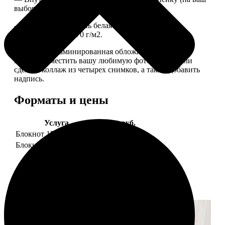
выбор), скрепленных сбоку скобой.
— Приятная на ощупь белая сатиновая бумага
плотностью 150-170 г/м2.
— Плотная ламинированная обложка. На обложке
можно разместить вашу любимую фотографию или
сделать коллаж из четырех снимков, а также добавить
надпись.
Форматы и цены
Услуга
Цена, руб.
Блокнот 15х20 клетка
990
Блокнот 15х20 линейка
990
Примеры работ