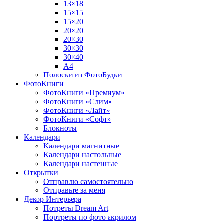
13×18
15×15
15×20
20×20
20×30
30×30
30×40
A4
Полоски из ФотоБудки
ФотоКниги
ФотоКниги «Премиум»
ФотоКниги «Слим»
ФотоКниги «Лайт»
ФотоКниги «Софт»
Блокноты
Календари
Календари магнитные
Календари настольные
Календари настенные
Открытки
Отправлю самостоятельно
Отправьте за меня
Декор Интерьера
Потреты Dream Art
Портреты по фото акрилом