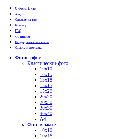
О ФотоПочте
Акции
Сделаем за вас
Бизнесу
FAQ
Франшиза
Поддержка и контакты
Оплата и доставка
Фотографии
Классические фото
10х10
10х15
13х18
15х15
15х20
20х20
20х30
30х30
30х40
А4
Фото в рамке
10х10
10×15