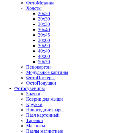
ФотоМозаика
Холсты
20х20
20х30
30х30
30х40
20х45
30х60
30х90
40х40
40х60
50х70
Пенокартон
Модульные картины
ФотоПостеры
ФотоПодушки
Фотоcувениры
Значки
Коврик для мыши
Кружки
Новогодние шары
Пазл картонный
Тарелки
Магниты
Пазлы магнитные