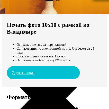
Не нашли Ваш город?
Мы доставляем по всему миру
Печать фото 10х10 с рамкой во
Продолжить без города
Владимире
Отправь в печать за пару кликов!
Согласования по электронной почте. Отвечаем за 24
часа!
Срок выполнения заказа: 1 сутки
Отправим в любой город РФ и мира!
Сделать заказ
Форматы и цены
Услуга
Цена, руб.