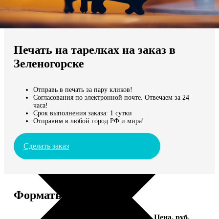
Не нашли Ваш город?
Мы доставляем по всему миру
Печать на тарелках на заказ в
Продолжить без города
Зеленогорске
Отправь в печать за пару кликов!
Согласования по электронной почте. Отвечаем за 24
часа!
Срок выполнения заказа: 1 сутки
Отправим в любой город РФ и мира!
Сделать заказ
Форматы и цены
Услуга
Цена, руб.