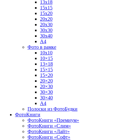
13х18
15х15
15х20
20х20
20х30
30х30
30х40
А4
Фото в рамке
10х10
10×15
13×18
15×15
15×20
20×20
20×30
30×30
30×40
A4
Полоски из ФотоБудки
ФотоКниги
ФотоКниги «Премиум»
ФотоКниги «Слим»
ФотоКниги «Лайт»
ФотоКниги «Софт»