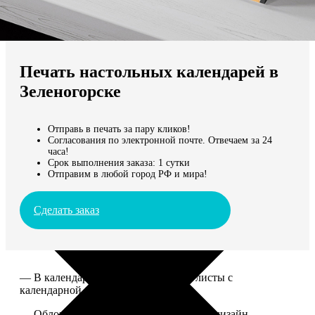
Не нашли Ваш город?
Мы доставляем по всему миру
Печать настольных календарей в
Продолжить без города
Зеленогорске
Отправь в печать за пару кликов!
Согласования по электронной почте. Отвечаем за 24
часа!
Срок выполнения заказа: 1 сутки
Отправим в любой город РФ и мира!
Сделать заказ
— В календаре 13 листов: обложка+листы с
календарной сеткой.
— Обложка для календаря стандартная, дизайн