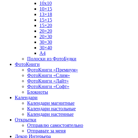
10х10
10×15
13×18
15×15
15×20
20×20
20×30
30×30
30×40
A4
Полоски из ФотоБудки
ФотоКниги
ФотоКниги «Премиум»
ФотоКниги «Слим»
ФотоКниги «Лайт»
ФотоКниги «Софт»
Блокноты
Календари
Календари магнитные
Календари настольные
Календари настенные
Открытки
Отправлю самостоятельно
Отправьте за меня
Декор Интерьера