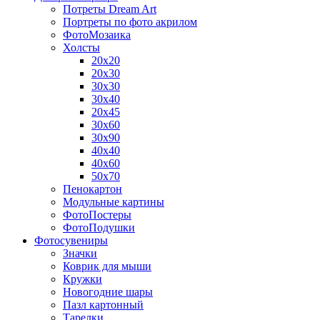
Потреты Dream Art
Портреты по фото акрилом
ФотоМозаика
Холсты
20х20
20х30
30х30
30х40
20х45
30х60
30х90
40х40
40х60
50х70
Пенокартон
Модульные картины
ФотоПостеры
ФотоПодушки
Фотоcувениры
Значки
Коврик для мыши
Кружки
Новогодние шары
Пазл картонный
Тарелки