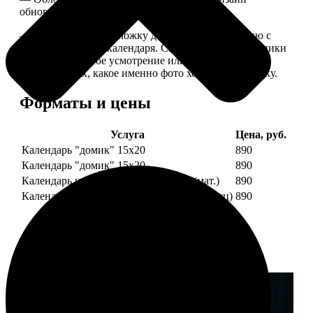
обновляем каждый год.
— В кружочек на обложку добавляем фотографию с
одной из страниц календаря. Снимок наши сотрудники
выбирают на свое усмотрение или пишите в
комментариях, какое именно фото хотите на обложку.
Форматы и цены
Услуга
Цена, руб.
Календарь "домик" 15х20
890
Календарь "домик" 15х20
890
Календарь настольный А5 210х148 (мат.)
890
Календарь настольный А5 210х148 (глянец)
890
Примеры работ