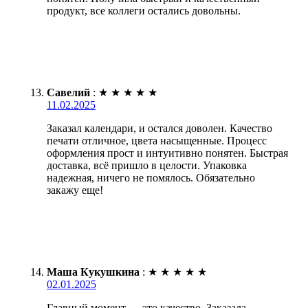
продукт, все коллеги остались довольны.
Савелий
:
★
★
★
★
★
11.02.2025
Заказал календари, и остался доволен. Качество
печати отличное, цвета насыщенные. Процесс
оформления прост и интуитивно понятен. Быстрая
доставка, всё пришло в целости. Упаковка
надежная, ничего не помялось. Обязательно
закажу еще!
Маша Кукушкина
:
★
★
★
★
★
02.01.2025
Главный момент — это качество. Заказала