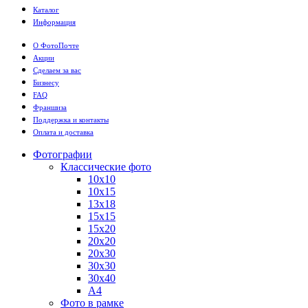
Каталог
Информация
О ФотоПочте
Акции
Сделаем за вас
Бизнесу
FAQ
Франшиза
Поддержка и контакты
Оплата и доставка
Фотографии
Классические фото
10х10
10х15
13х18
15х15
15х20
20х20
20х30
30х30
30х40
А4
Фото в рамке