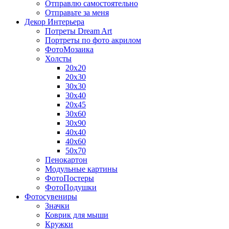
Отправлю самостоятельно
Отправьте за меня
Декор Интерьера
Потреты Dream Art
Портреты по фото акрилом
ФотоМозаика
Холсты
20х20
20х30
30х30
30х40
20х45
30х60
30х90
40х40
40х60
50х70
Пенокартон
Модульные картины
ФотоПостеры
ФотоПодушки
Фотоcувениры
Значки
Коврик для мыши
Кружки