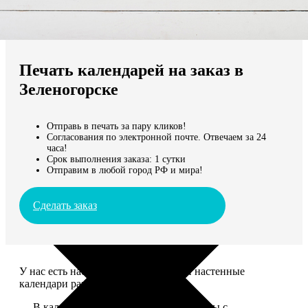
Не нашли Ваш город?
Мы доставляем по всему миру
Печать календарей на заказ в
Продолжить без города
Зеленогорске
Отправь в печать за пару кликов!
Согласования по электронной почте. Отвечаем за 24
часа!
Срок выполнения заказа: 1 сутки
Отправим в любой город РФ и мира!
Сделать заказ
У нас есть настольные, магнитные и настенные
календари разных размеров.
— В календаре 13 листов: обложка+листы с