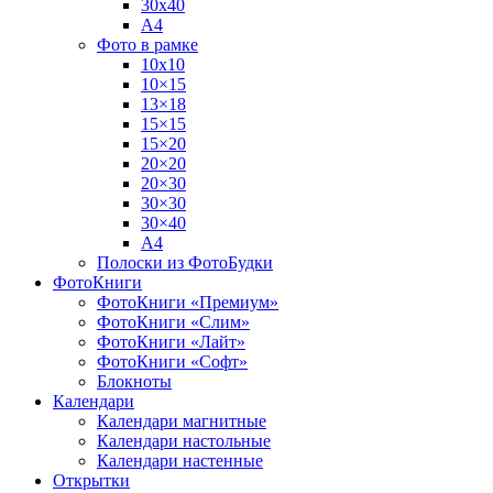
30х40
А4
Фото в рамке
10х10
10×15
13×18
15×15
15×20
20×20
20×30
30×30
30×40
A4
Полоски из ФотоБудки
ФотоКниги
ФотоКниги «Премиум»
ФотоКниги «Слим»
ФотоКниги «Лайт»
ФотоКниги «Софт»
Блокноты
Календари
Календари магнитные
Календари настольные
Календари настенные
Открытки