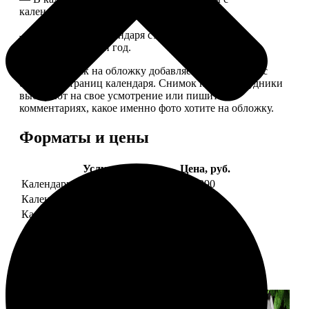
календарной сеткой.
— Обложка для календаря стандартная, дизайн
обновляем каждый год.
— В кружочек на обложку добавляем фотографию с
одной из страниц календаря. Снимок наши сотрудники
выбирают на свое усмотрение или пишите в
комментариях, какое именно фото хотите на обложку.
Форматы и цены
Услуга
Цена, руб.
Календарь настенный
от 1290
Календарь "домик"
890
Календарь магнитный отрывной
от 790
Примеры работ