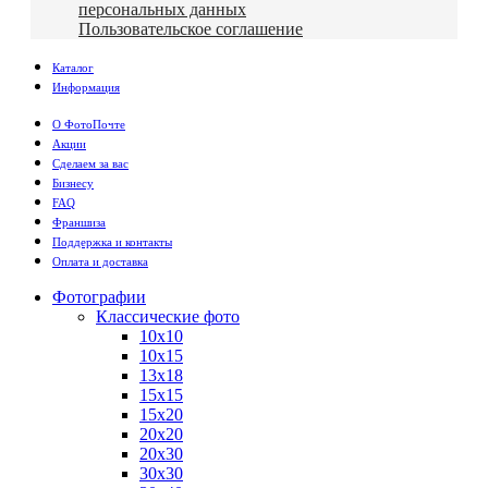
персональных данных
Пользовательское соглашение
Каталог
Информация
О ФотоПочте
Акции
Сделаем за вас
Бизнесу
FAQ
Франшиза
Поддержка и контакты
Оплата и доставка
Фотографии
Классические фото
10х10
10х15
13х18
15х15
15х20
20х20
20х30
30х30