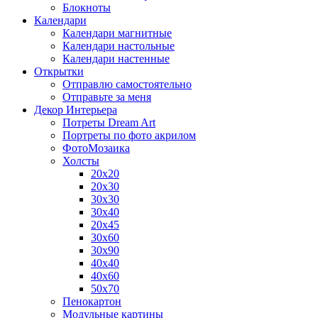
Блокноты
Календари
Календари магнитные
Календари настольные
Календари настенные
Открытки
Отправлю самостоятельно
Отправьте за меня
Декор Интерьера
Потреты Dream Art
Портреты по фото акрилом
ФотоМозаика
Холсты
20х20
20х30
30х30
30х40
20х45
30х60
30х90
40х40
40х60
50х70
Пенокартон
Модульные картины