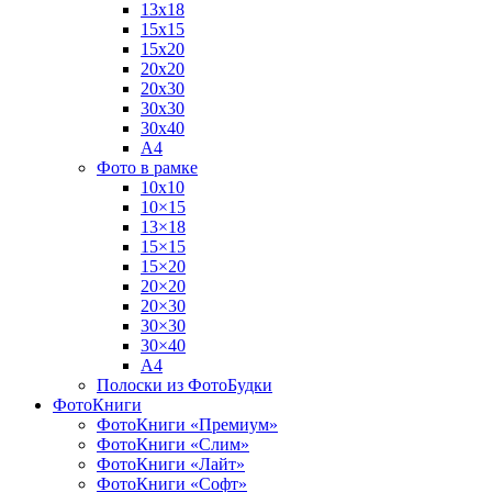
13х18
15х15
15х20
20х20
20х30
30х30
30х40
А4
Фото в рамке
10х10
10×15
13×18
15×15
15×20
20×20
20×30
30×30
30×40
A4
Полоски из ФотоБудки
ФотоКниги
ФотоКниги «Премиум»
ФотоКниги «Слим»
ФотоКниги «Лайт»
ФотоКниги «Софт»