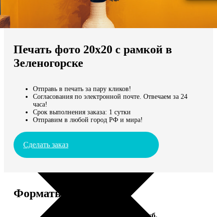
Не нашли Ваш город?
Мы доставляем по всему миру
Печать фото 20х20 с рамкой в
Продолжить без города
Зеленогорске
Отправь в печать за пару кликов!
Согласования по электронной почте. Отвечаем за 24
часа!
Срок выполнения заказа: 1 сутки
Отправим в любой город РФ и мира!
Сделать заказ
Форматы и цены
Услуга
Цена, руб.