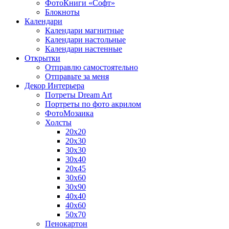
ФотоКниги «Софт»
Блокноты
Календари
Календари магнитные
Календари настольные
Календари настенные
Открытки
Отправлю самостоятельно
Отправьте за меня
Декор Интерьера
Потреты Dream Art
Портреты по фото акрилом
ФотоМозаика
Холсты
20х20
20х30
30х30
30х40
20х45
30х60
30х90
40х40
40х60
50х70
Пенокартон