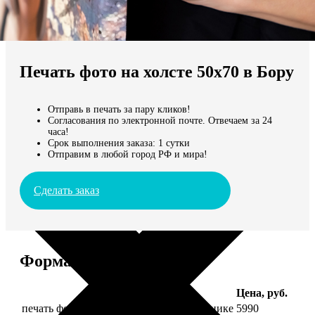
Не нашли Ваш город?
Мы доставляем по всему миру
Печать фото на холсте 50х70 в Бору
Продолжить без города
Отправь в печать за пару кликов!
Согласования по электронной почте. Отвечаем за 24
часа!
Срок выполнения заказа: 1 сутки
Отправим в любой город РФ и мира!
Сделать заказ
Форматы и цены
Услуга
Цена, руб.
печать фото на холсте 50х70 на подрамнике
5990