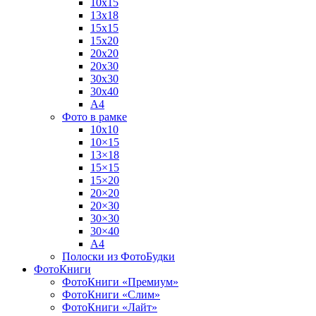
10х15
13х18
15х15
15х20
20х20
20х30
30х30
30х40
А4
Фото в рамке
10х10
10×15
13×18
15×15
15×20
20×20
20×30
30×30
30×40
A4
Полоски из ФотоБудки
ФотоКниги
ФотоКниги «Премиум»
ФотоКниги «Слим»
ФотоКниги «Лайт»