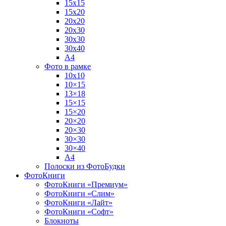
15х15
15х20
20х20
20х30
30х30
30х40
А4
Фото в рамке
10х10
10×15
13×18
15×15
15×20
20×20
20×30
30×30
30×40
A4
Полоски из ФотоБудки
ФотоКниги
ФотоКниги «Премиум»
ФотоКниги «Слим»
ФотоКниги «Лайт»
ФотоКниги «Софт»
Блокноты