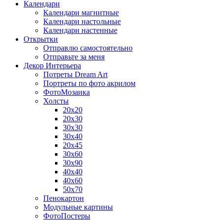
Календари
Календари магнитные
Календари настольные
Календари настенные
Открытки
Отправлю самостоятельно
Отправьте за меня
Декор Интерьера
Потреты Dream Art
Портреты по фото акрилом
ФотоМозаика
Холсты
20х20
20х30
30х30
30х40
20х45
30х60
30х90
40х40
40х60
50х70
Пенокартон
Модульные картины
ФотоПостеры