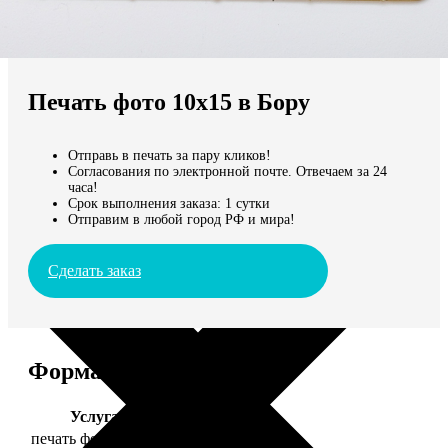
Не нашли Ваш город?
Мы доставляем по всему миру
Печать фото 10х15 в Бору
Продолжить без города
Отправь в печать за пару кликов!
Согласования по электронной почте. Отвечаем за 24
часа!
Срок выполнения заказа: 1 сутки
Отправим в любой город РФ и мира!
Сделать заказ
Форматы и цены
Услуга
Цена, руб.
печать фото 10х15
24