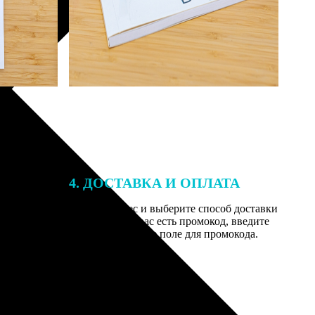
4. ДОСТАВКА И ОПЛАТА
той. После
Введите адрес и выберите способ доставки
 на email с
заказа. Если у вас есть промокод, введите
вим заказ
его в специальное поле для промокода.
мером для