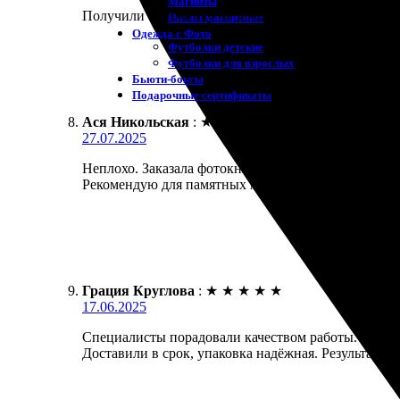
Магниты
Получили фотокнигу на заказ. Процесс оформления 
Пазлы магнитные
Одежда с Фото
Футболки детские
Футболки для взрослых
Бьюти-боксы
Подарочные сертификаты
Ася Никольская
:
★
★
★
★
★
27.07.2025
Неплохо. Заказала фотокнигу быстро и без хлопот. 
Рекомендую для памятных моментов.
Грация Круглова
:
★
★
★
★
★
17.06.2025
Специалисты порадовали качеством работы. Заказа
Доставили в срок, упаковка надёжная. Результат п