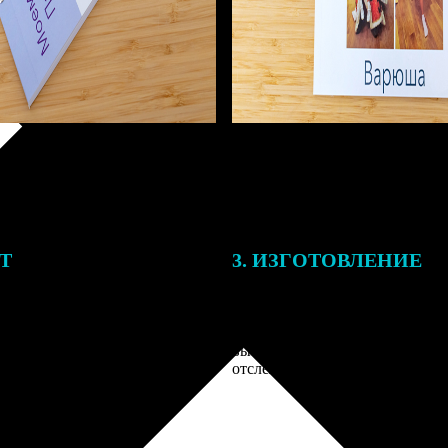
ЕТ
3. ИЗГОТОВЛЕНИЕ
тоимость ФотоКниги зависит
Оплатите заказ банковской кар
ва страниц. В процессе
оплаты получите подтверждение
заказа к печати наши
описанием заказа. Когда отпра
 могут связаться с Вами по
вы получите письмо с трек-но
телефону или email для
отслеживания.
я деталей.