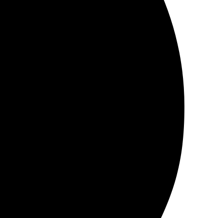
 все сделали точно в срок. Доставка удобная, можно
за новыми заказами!
 Размеры и бумаги легко выбрала, а качество
о в идеальном состоянии. Сервис приятно удивил,