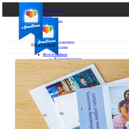
О ФотоПочте
Акции
Сделаем за вас
Бизнесу
FAQ
Франшиза
Поддержка и контакты
КАТАЛОГ
Оплата и доставка
Фотографии
Классические
фото
Ваш город:
10х10
10х15
Ваш регион доставки
13х18
15х15
Выберите из списка:
15х20
20х20
20х30
30х30
30х40
А4
Фото
в