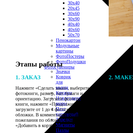
30х40
20х45
30х60
30х90
40х40
40х60
50х70
Пенокартон
Модульные
картины
ФотоПостеры
ФотоПодушки
Этапы работы
Фотоcувениры
Значки
1. ЗАКАЗ
2. МАК
Коврик
для
мыши
Нажмите «Сделать заказ», выберите тип
Итоговая с
Кружки
фотокниги, размер, тип бумаги и
от количест
Новогодние
ориентацию. Загрузите фотографии для
подготовки 
шары
книги, нажмите «Продолжить» и
специалисты
Пазл
загрузите от 1 до 4 фотографий для
указанному 
картонный
обложки. В комментарии оставьте свои
согласовани
Тарелки
пожелания по обложке, нажмите
Магниты
«Добавить в корзину».
Пазлы