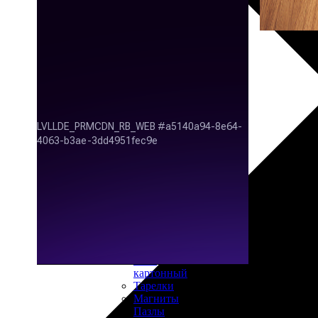
30х40
20х45
30х60
30х90
40х40
40х60
50х70
Пенокартон
Модульные
картины
ФотоПостеры
ФотоПодушки
Фотоcувениры
Значки
Коврик
для
мыши
Кружки
Новогодние
шары
Пазл
картонный
Тарелки
Магниты
Пазлы