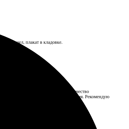
мира нашел, плакат в кладовке.
рез несколько дней пришла посылка. Качество
 заминок с доставкой, всё пришло вовремя. Рекомендую