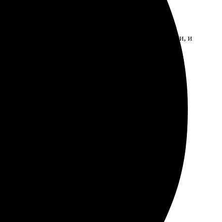
тен. Сделала заказ на сайте, выбрала нужные снимки, и
уду заказывать еще.
ростой: выбрала фото, оформила заказ на сайте. Цвета