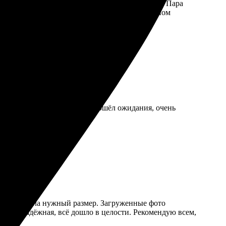
я не ожидала, что всё так быстро будет готово. Пара
лаз. Упаковка аккуратная, всё дошло в идеальном
ота удивила. Результат превзошёл ожидания, очень
лась, выбрала нужный размер. Загруженные фото
аковка надёжная, всё дошло в целости. Рекомендую всем,