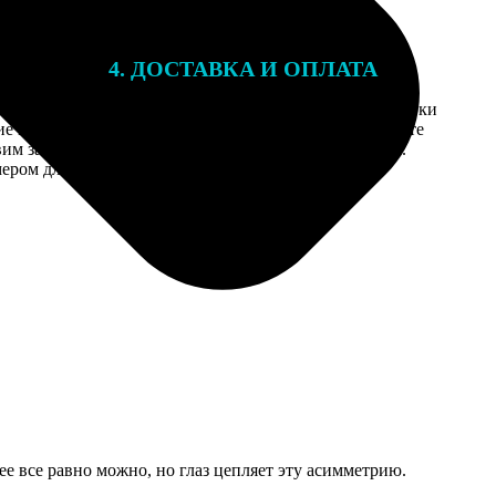
4. ДОСТАВКА И ОПЛАТА
той. После
Введите адрес и выберите способ доставки
 на email с
заказа. Если у вас есть промокод, введите
вим заказ
его в специальное поле для промокода.
мером для
ее все равно можно, но глаз цепляет эту асимметрию.