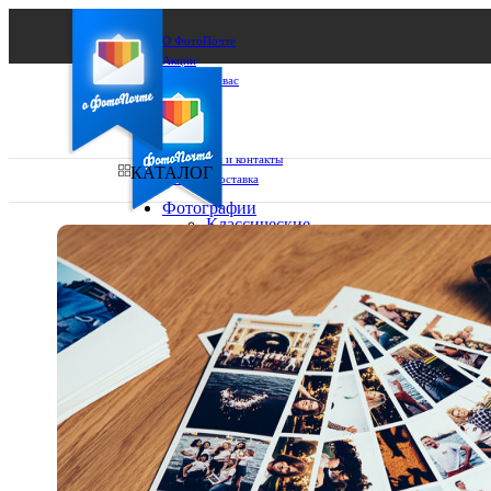
О ФотоПочте
Акции
Сделаем за вас
Бизнесу
FAQ
Франшиза
Поддержка и контакты
КАТАЛОГ
Оплата и доставка
Фотографии
Классические
фото
Ваш город:
10х10
10х15
Ваш регион доставки
13х18
15х15
Выберите из списка:
15х20
20х20
20х30
30х30
30х40
А4
Фото
в