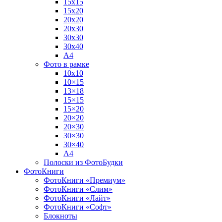
15х15
15х20
20х20
20х30
30х30
30х40
А4
Фото в рамке
10х10
10×15
13×18
15×15
15×20
20×20
20×30
30×30
30×40
A4
Полоски из ФотоБудки
ФотоКниги
ФотоКниги «Премиум»
ФотоКниги «Слим»
ФотоКниги «Лайт»
ФотоКниги «Софт»
Блокноты