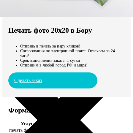
Не нашли Ваш город?
Мы доставляем по всему миру
Печать фото 20х20 в Бору
Продолжить без города
Отправь в печать за пару кликов!
Согласования по электронной почте. Отвечаем за 24
часа!
Срок выполнения заказа: 1 сутки
Отправим в любой город РФ и мира!
Сделать заказ
Форматы и цены
Услуга
Цена, руб.
печать фото 20х20
119