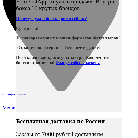
FotoPostApp.ru уже в продаже! Внутри
бокса 10 крутых брендов.
Почему нужно брать прямо сейчас?
Суперцена!
11 полноразмерных и мини-форматов бестселлеров!
Ограниченная серия — Весеннее издание!
Не откладывай красоту на завтра. Количество
боксов ограничено!
Жми, чтобы заказать!
Определение...
Меню
Бесплатная доставка по России
Заказы от 7000 рублей доставляем