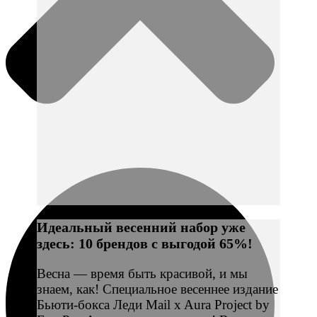
Идеальный весенний набор уже
здесь: 10 брендов с выгодой 65%!
Весна — время быть красивой, и мы
знаем, как! Специальное весеннее издание
Бьюти-бокса Леди Mail x Aura Project by