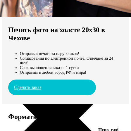
Не нашли Ваш город?
Мы доставляем по всему миру
Печать фото на холсте 20х30 в
Продолжить без города
Чехове
Отправь в печать за пару кликов!
Согласования по электронной почте. Отвечаем за 24
часа!
Срок выполнения заказа: 1 сутки
Отправим в любой город РФ и мира!
Сделать заказ
Форматы и цены
Услуга
Цена, руб.