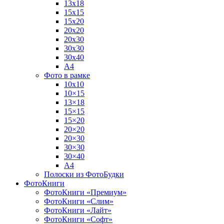
13х18
15х15
15х20
20х20
20х30
30х30
30х40
А4
Фото в рамке
10х10
10×15
13×18
15×15
15×20
20×20
20×30
30×30
30×40
A4
Полоски из ФотоБудки
ФотоКниги
ФотоКниги «Премиум»
ФотоКниги «Слим»
ФотоКниги «Лайт»
ФотоКниги «Софт»