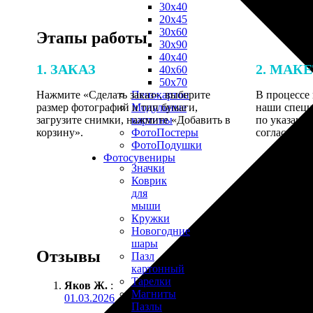
30х40
20х45
30х60
Этапы работы
30х90
40х40
1. ЗАКАЗ
2. МАК
40х60
50х70
Нажмите «Сделать заказ», выберите
В процессе 
Пенокартон
размер фотографий и тип бумаги,
наши специ
Модульные
загрузите снимки, нажмите «Добавить в
по указанно
картины
корзину».
согласовани
ФотоПостеры
ФотоПодушки
Фотоcувениры
Значки
Коврик
для
мыши
Кружки
Новогодние
шары
Отзывы
Пазл
картонный
Тарелки
Яков Ж.
:
Магниты
01.03.2026
Пазлы