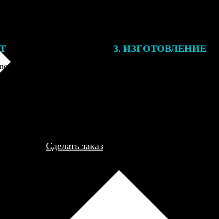
ЕТ
3. ИЗГОТОВЛЕНИЕ
подготовки заказа к печати
Оплатите заказ банковской кар
алисты могут связаться с Вами
оплаты получите подтверждение
му телефону или email для
описанием заказа. Когда отпра
я деталей.
вы получите письмо с трек-но
отслеживания.
Сделать заказ