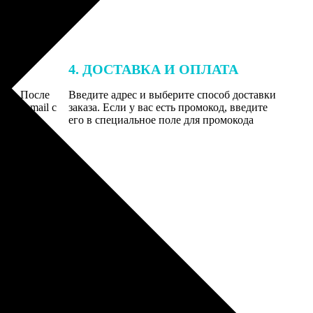
4. ДОСТАВКА И ОПЛАТА
той. После
Введите адрес и выберите способ доставки
 на email с
заказа. Если у вас есть промокод, введите
вим заказ
его в специальное поле для промокода
мером для