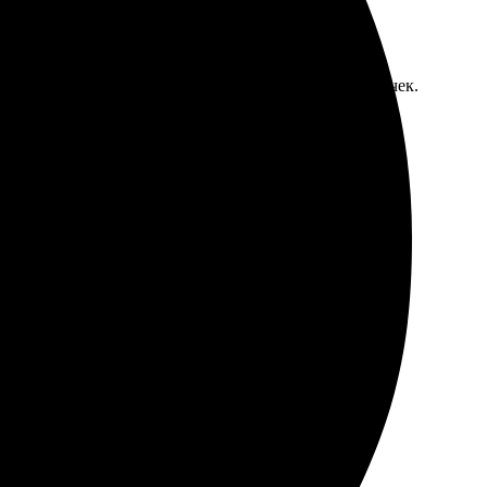
 Понравилось, что все понятно и без лишних заморочек.
е и насыщенные. Это отличное место для сохранения
тным. Сотрудники внимательные, помогли с выбором.