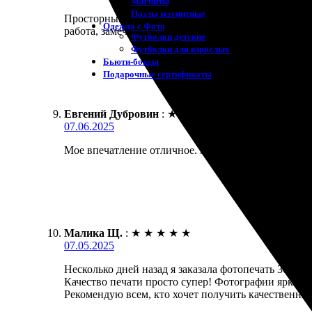
Магниты
Пазлы магнитные
Просторный, удобный сайт. Заказала печать фотогр
Одежда с Фото
работа, замечательная печать!
Футболки детские
Футболки для взрослых
Бьюти-боксы
Подарочные сертификаты
Евгений Дубровин
:
★
★
★
★
★
07.06.2025
Мое впечатление отличное. Заказал печать фото. Вс
Малика Щ.
:
★
★
★
★
★
07.05.2025
Несколько дней назад я заказала фотопечать 30х30. 
Качество печати просто супер! Фотографии яркие и
Рекомендую всем, кто хочет получить качественный