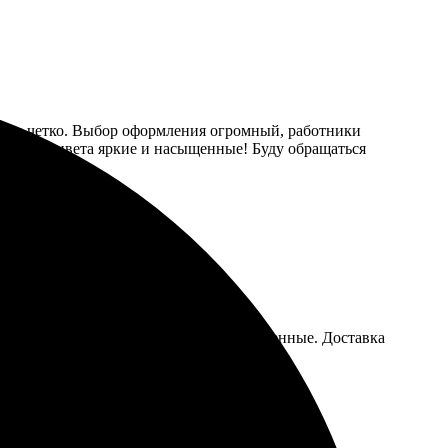
, все четко. Выбор оформления огромный, работники
 высоте, цвета яркие и насыщенные! Буду обращаться
и меня порадовало, цвета яркие и насыщенные. Доставка
рафии!