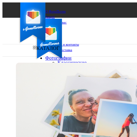
О ФотоПочте
Акции
Сделаем за вас
Бизнесу
FAQ
Франшиза
Поддержка и контакты
КАТАЛОГ
Оплата и доставка
Фотографии
Классические
фото
Ваш город:
10х10
10х15
Ваш регион доставки
13х18
15х15
Выберите из списка:
15х20
20х20
20х30
30х30
30х40
А4
Фото
в