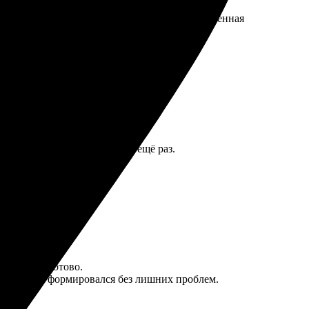
ись и уточнили все детали. В итоге - качественная
е. Обязательно воспользуюсь ещё раз.
 всё было готово.
ие, а заказ формировался без лишних проблем.