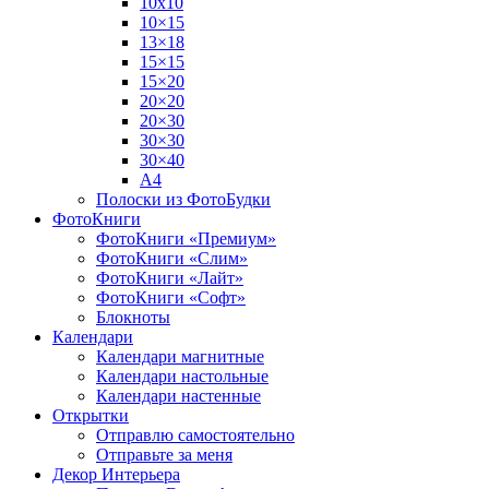
10х10
10×15
13×18
15×15
15×20
20×20
20×30
30×30
30×40
A4
Полоски из ФотоБудки
ФотоКниги
ФотоКниги «Премиум»
ФотоКниги «Слим»
ФотоКниги «Лайт»
ФотоКниги «Софт»
Блокноты
Календари
Календари магнитные
Календари настольные
Календари настенные
Открытки
Отправлю самостоятельно
Отправьте за меня
Декор Интерьера