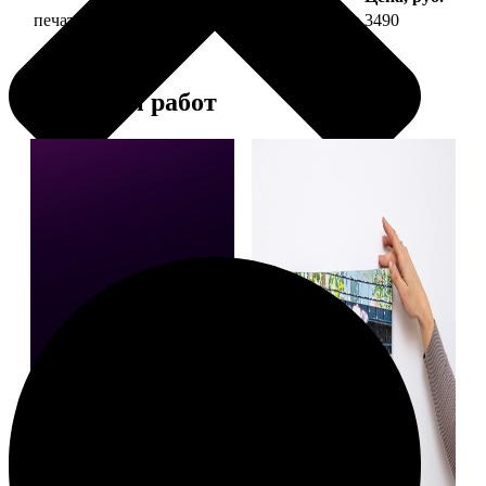
печать фото на холсте 30х60 на подрамнике
3490
Примеры работ