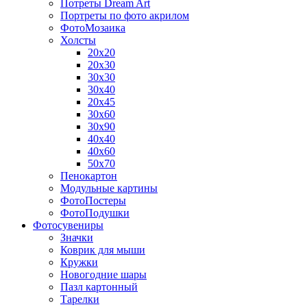
Потреты Dream Art
Портреты по фото акрилом
ФотоМозаика
Холсты
20х20
20х30
30х30
30х40
20х45
30х60
30х90
40х40
40х60
50х70
Пенокартон
Модульные картины
ФотоПостеры
ФотоПодушки
Фотоcувениры
Значки
Коврик для мыши
Кружки
Новогодние шары
Пазл картонный
Тарелки