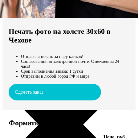
Не нашли Ваш город?
Мы доставляем по всему миру
Печать фото на холсте 30х60 в
Продолжить без города
Чехове
Отправь в печать за пару кликов!
Согласования по электронной почте. Отвечаем за 24
часа!
Срок выполнения заказа: 1 сутки
Отправим в любой город РФ и мира!
Сделать заказ
Форматы и цены
Услуга
Цена, руб.