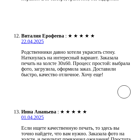
Виталия Ерофеева
:
★
★
★
★
★
22.04.2025
Родственники давно хотели украсить стену.
Наткнулась на интересный вариант. Заказала
печать на холсте 30х60. Процесс простой: выбрала
фото, загрузила, оформила заказ. Доставили
быстро, качество отличное. Хочу еще!
Инна Ананьева
:
★
★
★
★
★
01.04.2025
Если ищете качественную печать, то здесь вы
точно найдете, что вам нужно. Заказала фото на
холсте, и результат превзошел ожидания! Простота