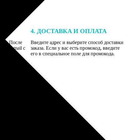
4. ДОСТАВКА И ОПЛАТА
той. После
Введите адрес и выберите способ доставки
 на email с
заказа. Если у вас есть промокод, введите
вим заказ
его в специальное поле для промокода.
мером для