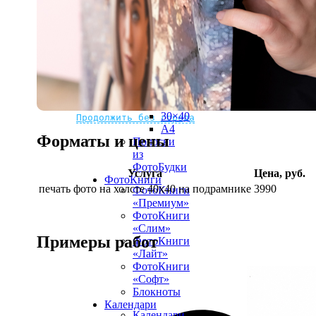
рамке
10х10
10×15
13×18
15×15
15×20
20×20
20×30
Не нашли Ваш город?
Мы доставляем по всему миру
30×30
30×40
Продолжить без города
A4
Форматы и цены
Полоски
из
ФотоБудки
Услуга
Цена, руб.
ФотоКниги
печать фото на холсте 40х40 на подрамнике
3990
ФотоКниги
«Премиум»
ФотоКниги
«Слим»
Примеры работ
ФотоКниги
«Лайт»
ФотоКниги
«Софт»
Блокноты
Календари
Календари