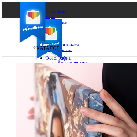
О ФотоПочте
Акции
Сделаем за вас
Бизнесу
FAQ
Франшиза
Поддержка и контакты
КАТАЛОГ
Оплата и доставка
Фотографии
Классические
фото
Ваш город:
10х10
10х15
Ваш регион доставки
13х18
15х15
Выберите из списка:
15х20
20х20
20х30
30х30
30х40
А4
Фото
в