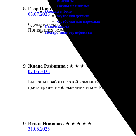
Магниты
Пазлы магнитные
Егор Навальный
:
★
★
★
★
★
Одежда с Фото
05.07.2025
Футболки детские
Футболки для взрослых
Сделали печать на холсте, качество супер. Заказал
Бьюти-боксы
Понравился результат — цвета яркие, выглядит сти
Подарочные сертификаты
Ждана Рябинина
:
★
★
★
★
★
07.06.2025
Был опыт работы с этой компанией. Заказала фото н
цвета яркие, изображение четкое. Рекомендую!
Игнат Никонов
:
★
★
★
★
★
31.05.2025