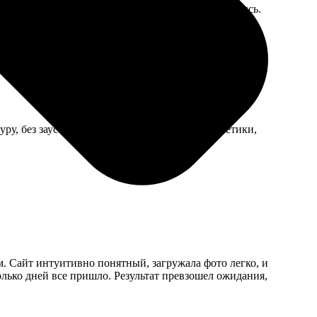
еределывают. Довезли на следующий день, извинились.
уру, без заусенцев. Упаковали в отдельные пакетики,
м. Сайт интуитивно понятный, загружала фото легко, и
олько дней все пришло. Результат превзошел ожидания,