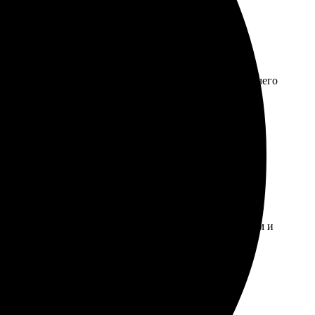
змер 40х40 и оплатил. Сайт интуитивно понятный, ничего
не, цвета яркие и насыщенные. Теперь планирую
, загрузил и оформил заказ. Процесс оказался простым и
 отношение персонала — всегда готовы помочь и