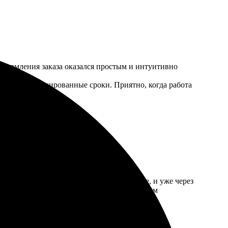
оформления заказа оказался простым и интуитивно
заказ в запланированные сроки. Приятно, когда работа
ернусь снова!
ала нужное фото, загрузила его на сайте, и уже через
лично натянут. Теперь рада любоваться своим