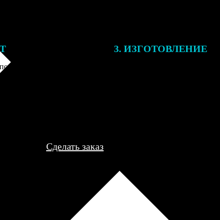
ЕТ
3. ИЗГОТОВЛЕНИЕ
подготовки заказа к печати
Оплатите заказ банковской кар
алисты могут связаться с Вами
оплаты получите подтверждение
му телефону или email для
описанием заказа. Когда отпра
я деталей.
вы получите письмо с трек-но
отслеживания.
Сделать заказ