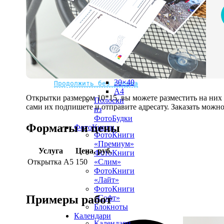
рамке
10х10
10×15
13×18
15×15
15×20
20×20
20×30
Не нашли Ваш город?
Мы доставляем по всему миру
30×30
30×40
Продолжить без города
A4
Открытки размером 10*15, вы можете разместить на ни
Полоски
сами их подпишете и отправите адресату. Заказать можно 
из
ФотоБудки
Форматы и цены
ФотоКниги
ФотоКниги
«Премиум»
Услуга
Цена, руб.
ФотоКниги
Открытка А5
150
«Слим»
ФотоКниги
«Лайт»
ФотоКниги
Примеры работ
«Софт»
Блокноты
Календари
Календари