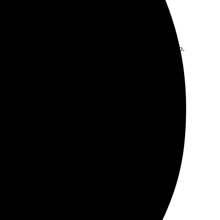
 просто потрясающими, яркими и с отличной печатью.
зательно закажу снова, рекомендую!
отзывчивы, помогли с настройками. Буду заказывать