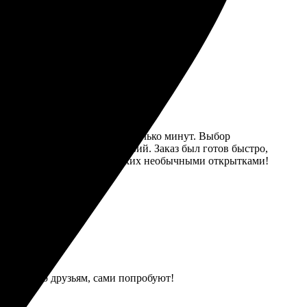
и пришли в срок, качество на высоте.
фото в личный кабинет за несколько минут. Выбор
но, никаких лишних действий. Заказ был готов быстро,
м, кто хочет порадовать близких необычными открытками!
Рекомендую друзьям, сами попробуют!