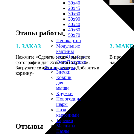
30х40
20х45
30х60
30х90
40х40
40х60
Этапы работы
50х70
Пенокартон
1. ЗАКАЗ
2. МАК
Модульные
картины
ФотоПостеры
Нажмите «Сделать заказ», выберите
В процессе 
ФотоПодушки
фотографии для создания открыток.
наши специ
Фотоcувениры
Загрузите снимки, нажмите «Добавить в
по указанно
Значки
корзину».
согласовани
Коврик
для
мыши
Кружки
Новогодние
шары
Пазл
картонный
Тарелки
Отзывы
Магниты
Пазлы