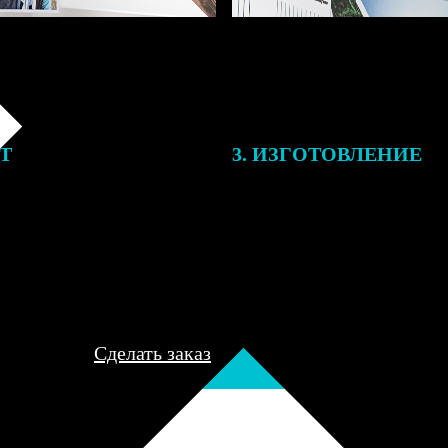
ЕТ
3. ИЗГОТОВЛЕНИЕ
подготовки заказа к печати
Оплатите заказ банковской кар
алисты могут связаться с Вами
оплаты получите подтверждение
му телефону или email для
описанием заказа. Когда отпра
я деталей.
вы получите письмо с трек-но
отслеживания.
Сделать заказ