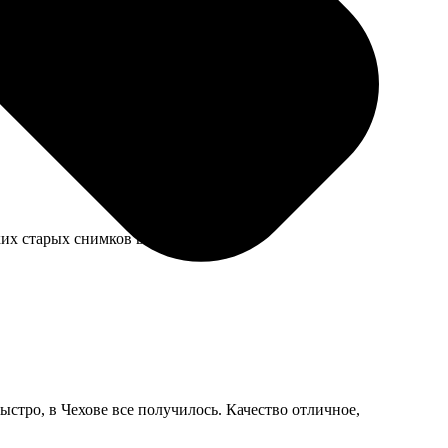
ла, будет больше сходства, но как арт-объект вполне.
ких старых снимков в самый раз.
ыстро, в Чехове все получилось. Качество отличное,