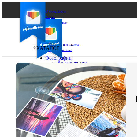
О ФотоПочте
Акции
Сделаем за вас
Бизнесу
FAQ
Франшиза
Поддержка и контакты
КАТАЛОГ
Оплата и доставка
Фотографии
Классические
фото
Ваш город:
10х10
10х15
Ваш регион доставки
13х18
15х15
Выберите из списка:
15х20
20х20
20х30
30х30
30х40
А4
Фото
в