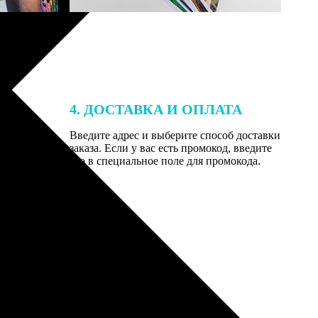
4. ДОСТАВКА И ОПЛАТА
той. После
Введите адрес и выберите способ доставки
 на email с
заказа. Если у вас есть промокод, введите
вим заказ
его в специальное поле для промокода.
мером для