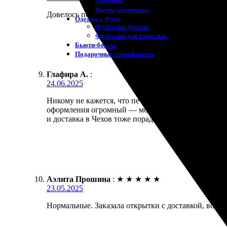
Магниты
Пазлы магнитные
Довелось попробовать услуги по печати открыток с
Одежда с Фото
Футболки детские
Футболки для взрослых
Бьюти-боксы
Подарочные сертификаты
Глафира А.
:
24.06.2025
Никому не кажется, что печать открыток — это слож
оформления огромный — можно подобрать стиль, ко
и доставка в Чехов тоже порадовала. Качество на 
Аэлита Прошина
:
★
★
★
★
★
23.05.2025
Нормальные. Заказала открытки с доставкой, всё 