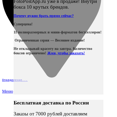
FotoPostApp.ru уже в продаже! Внутри
бокса 10 крутых брендов.
Почему нужно брать прямо сейчас?
Суперцена!
11 полноразмерных и мини-форматов бестселлеров!
Ограниченная серия — Весеннее издание!
Не откладывай красоту на завтра. Количество
боксов ограничено!
Жми, чтобы заказать!
Определение...
Меню
Бесплатная доставка по России
Заказы от 7000 рублей доставляем