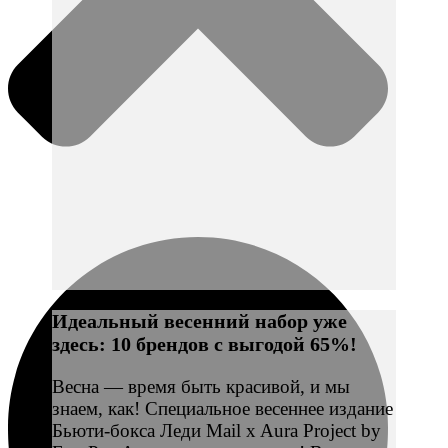
Идеальный весенний набор уже
здесь: 10 брендов с выгодой 65%!
Весна — время быть красивой, и мы
знаем, как! Специальное весеннее издание
Бьюти-бокса Леди Mail x Aura Project by