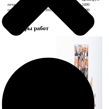
печать фото на холсте 30х30 на подрамнике
2490
печать фото на холсте 30х30 в раме
4990
Примеры работ