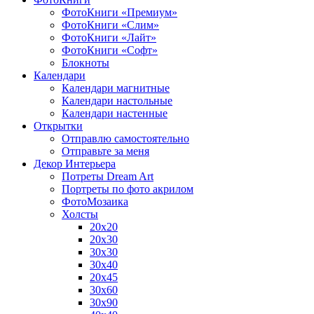
ФотоКниги «Премиум»
ФотоКниги «Слим»
ФотоКниги «Лайт»
ФотоКниги «Софт»
Блокноты
Календари
Календари магнитные
Календари настольные
Календари настенные
Открытки
Отправлю самостоятельно
Отправьте за меня
Декор Интерьера
Потреты Dream Art
Портреты по фото акрилом
ФотоМозаика
Холсты
20х20
20х30
30х30
30х40
20х45
30х60
30х90