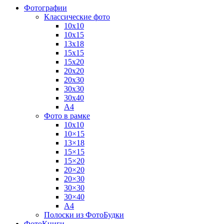
Фотографии
Классические фото
10х10
10х15
13х18
15х15
15х20
20х20
20х30
30х30
30х40
А4
Фото в рамке
10х10
10×15
13×18
15×15
15×20
20×20
20×30
30×30
30×40
A4
Полоски из ФотоБудки
ФотоКниги