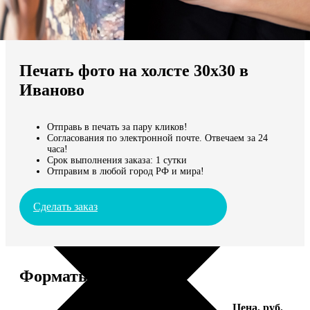
Не нашли Ваш город?
Мы доставляем по всему миру
Печать фото на холсте 30х30 в
Продолжить без города
Иваново
Отправь в печать за пару кликов!
Согласования по электронной почте. Отвечаем за 24
часа!
Срок выполнения заказа: 1 сутки
Отправим в любой город РФ и мира!
Сделать заказ
Форматы и цены
Услуга
Цена, руб.