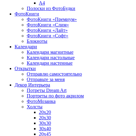
A4
Полоски из ФотоБудки
ФотоКниги
ФотоКниги «Премиум»
ФотоКниги «Слим»
ФотоКниги «Лайт»
ФотоКниги «Софт»
Блокноты
Календари
Календари магнитные
Календари настольные
Календари настенные
Открытки
Отправлю самостоятельно
Отправьте за меня
Декор Интерьера
Потреты Dream Art
Портреты по фото акрилом
ФотоМозаика
Холсты
20х20
20х30
30х30
30х40
20х45