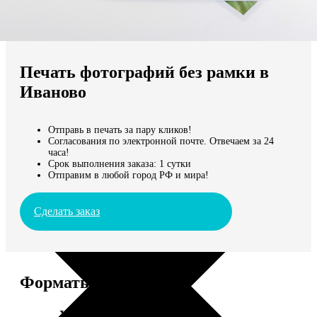
Не нашли Ваш город?
Мы доставляем по всему миру
Печать фотографий без рамки в
Продолжить без города
Иваново
Отправь в печать за пару кликов!
Согласования по электронной почте. Отвечаем за 24
часа!
Срок выполнения заказа: 1 сутки
Отправим в любой город РФ и мира!
Сделать заказ
Форматы и цены
Услуга
Цена, руб.