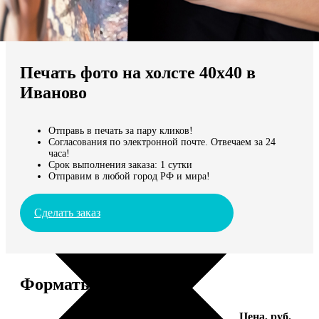
Не нашли Ваш город?
Мы доставляем по всему миру
Печать фото на холсте 40х40 в
Продолжить без города
Иваново
Отправь в печать за пару кликов!
Согласования по электронной почте. Отвечаем за 24
часа!
Срок выполнения заказа: 1 сутки
Отправим в любой город РФ и мира!
Сделать заказ
Форматы и цены
Услуга
Цена, руб.