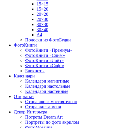
15×15
15×20
20×20
20×30
30×30
30×40
A4
Полоски из ФотоБудки
ФотоКниги
ФотоКниги «Премиум»
ФотоКниги «Слим»
ФотоКниги «Лайт»
ФотоКниги «Софт»
Блокноты
Календари
Календари магнитные
Календари настольные
Календари настенные
Открытки
Отправлю самостоятельно
Отправьте за меня
Декор Интерьера
Потреты Dream Art
Портреты по фото акрилом
ФотоМозаика