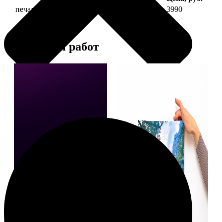
печать фото на холсте 40х40 на подрамнике
3990
Примеры работ