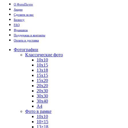
О ФотоПочте
Акции
Сделаем за вас
Бизнесу
FAQ
Франшиза
Поддержка и контакты
Оплата и доставка
Фотографии
Классические фото
10х10
10х15
13х18
15х15
15х20
20х20
20х30
30х30
30х40
А4
Фото в рамке
10х10
10×15
13×18