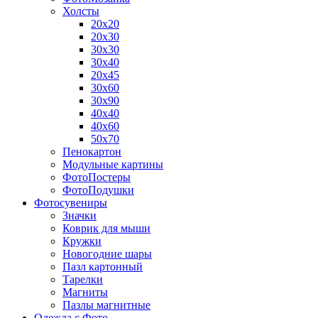
Холсты
20х20
20х30
30х30
30х40
20х45
30х60
30х90
40х40
40х60
50х70
Пенокартон
Модульные картины
ФотоПостеры
ФотоПодушки
Фотоcувениры
Значки
Коврик для мыши
Кружки
Новогодние шары
Пазл картонный
Тарелки
Магниты
Пазлы магнитные
Одежда с Фото