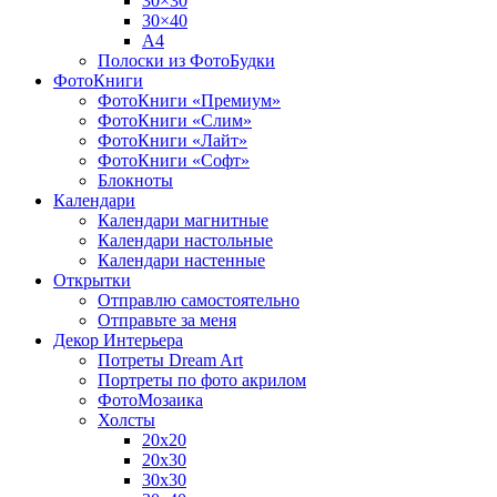
30×30
30×40
A4
Полоски из ФотоБудки
ФотоКниги
ФотоКниги «Премиум»
ФотоКниги «Слим»
ФотоКниги «Лайт»
ФотоКниги «Софт»
Блокноты
Календари
Календари магнитные
Календари настольные
Календари настенные
Открытки
Отправлю самостоятельно
Отправьте за меня
Декор Интерьера
Потреты Dream Art
Портреты по фото акрилом
ФотоМозаика
Холсты
20х20
20х30
30х30