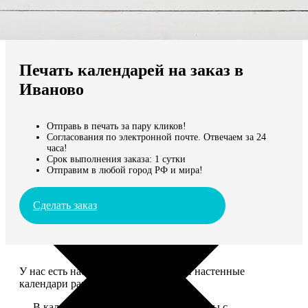
Не нашли Ваш город?
Мы доставляем по всему миру
Печать календарей на заказ в
Продолжить без города
Иваново
Отправь в печать за пару кликов!
Согласования по электронной почте. Отвечаем за 24
часа!
Срок выполнения заказа: 1 сутки
Отправим в любой город РФ и мира!
Сделать заказ
У нас есть настольные, магнитные и настенные
календари разных размеров.
— В календаре 13 листов: обложка+листы с