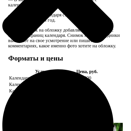
календарной сеткой.
— Обложка для календаря стандартная, дизайн
обновляем каждый год.
— В кружочек на обложку добавляем фотографию с
одной из страниц календаря. Снимок наши сотрудники
выбирают на свое усмотрение или пишите в
комментариях, какое именно фото хотите на обложку.
Форматы и цены
Услуга
Цена, руб.
Календарь настенный
от 1290
Календарь "домик"
890
Календарь магнитный отрывной
от 790
Примеры работ