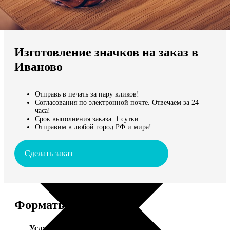
Не нашли Ваш город?
Мы доставляем по всему миру
Изготовление значков на заказ в
Продолжить без города
Иваново
Отправь в печать за пару кликов!
Согласования по электронной почте. Отвечаем за 24
часа!
Срок выполнения заказа: 1 сутки
Отправим в любой город РФ и мира!
Сделать заказ
Форматы и цены
Услуга
Цена, руб.