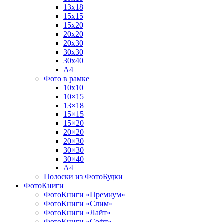
13х18
15х15
15х20
20х20
20х30
30х30
30х40
А4
Фото в рамке
10х10
10×15
13×18
15×15
15×20
20×20
20×30
30×30
30×40
A4
Полоски из ФотоБудки
ФотоКниги
ФотоКниги «Премиум»
ФотоКниги «Слим»
ФотоКниги «Лайт»
ФотоКниги «Софт»