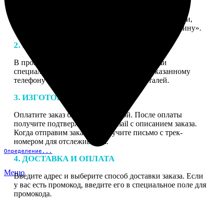
1. ЗАКАЗ
Нажмите «Сделать заказ», выберите тип продукции,
загрузите фотографии, нажмите «Добавить в корзину».
2. МАКЕТ
В процессе подготовки заказа к печати наши
специалисты могут связаться с Вами по указанному
телефону или email для согласования деталей.
3. ИЗГОТОВЛЕНИЕ
Оплатите заказ банковской картой. После оплаты
получите подтверждение на email с описанием заказа.
Когда отправим заказ вы получите письмо с трек-
номером для отслеживания.
Определение...
4. ДОСТАВКА И ОПЛАТА
Меню
Введите адрес и выберите способ доставки заказа. Если
у вас есть промокод, введите его в специальное поле для
промокода.