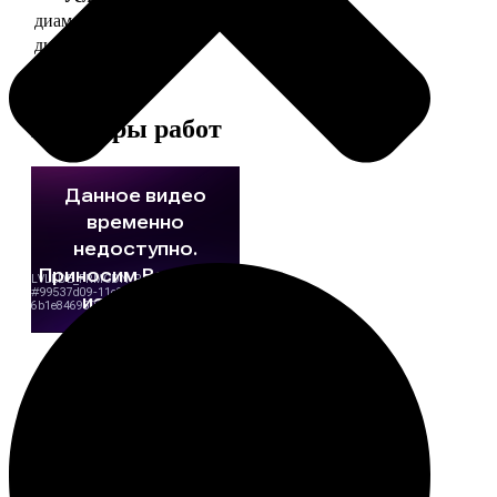
диаметр 37 мм
130
диаметр 56 мм
150
Примеры работ
Этапы работы