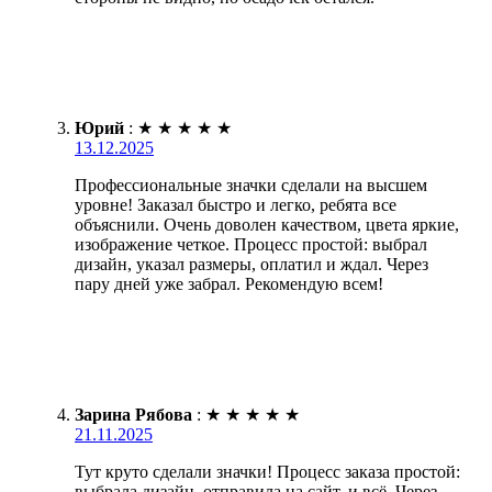
Юрий
:
★
★
★
★
★
13.12.2025
Профессиональные значки сделали на высшем
уровне! Заказал быстро и легко, ребята все
объяснили. Очень доволен качеством, цвета яркие,
изображение четкое. Процесс простой: выбрал
дизайн, указал размеры, оплатил и ждал. Через
пару дней уже забрал. Рекомендую всем!
Зарина Рябова
:
★
★
★
★
★
21.11.2025
Тут круто сделали значки! Процесс заказа простой:
выбрала дизайн, отправила на сайт, и всё. Через